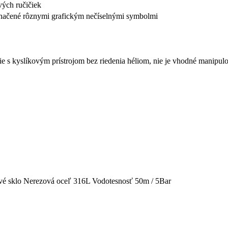
ých ručičiek
yznačené rôznymi grafickým nečíselnými symbolmi
ie s kyslíkovým prístrojom bez riedenia héliom, nie je vhodné manipul
vé sklo Nerezová oceľ 316L Vodotesnosť 50m / 5Bar