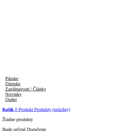
Pánske
Dámske
Zaujímavosti / Články
Novinky
Outlet
Košík
0
Produkt
Produkty
(prázdny)
Žiadne produkty
Bude určené
Doručenie