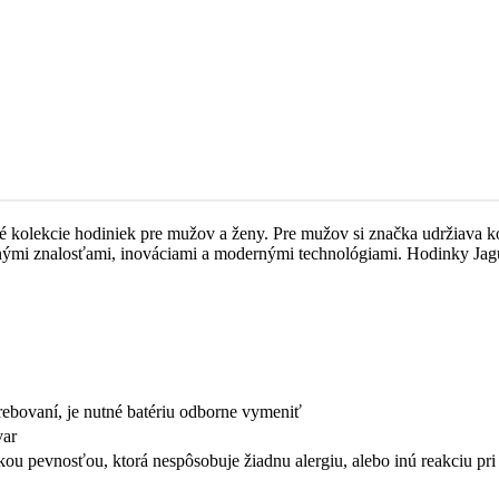
é kolekcie hodiniek pre mužov a ženy. Pre mužov si značka udržiava k
rnými znalosťami, inováciami a modernými technológiami. Hodinky Jag
trebovaní, je nutné batériu odborne vymeniť
var
okou pevnosťou, ktorá nespôsobuje žiadnu alergiu, alebo inú reakciu p