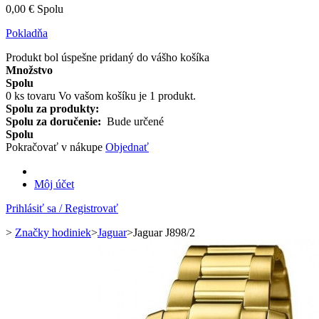
0,00 €
Spolu
Pokladňa
Produkt bol úspešne pridaný do vášho košíka
Množstvo
Spolu
0
ks tovaru
Vo vašom košíku je 1 produkt.
Spolu za produkty:
Spolu za doručenie:
Bude určené
Spolu
Pokračovať v nákupe
Objednať
Môj účet
Prihlásiť sa / Registrovať
>
Značky hodiniek
>
Jaguar
>
Jaguar J898/2