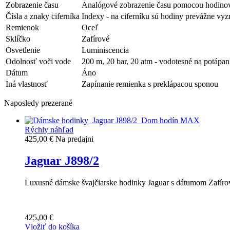
Zobrazenie času
Analógové zobrazenie času pomocou hodinov
Čísla a znaky ciferníka
Indexy - na ciferníku sú hodiny prevážne v
Remienok
Oceľ
Sklíčko
Zafírové
Osvetlenie
Luminiscencia
Odolnosť voči vode
200 m, 20 bar, 20 atm - vodotesné na potápan
Dátum
Áno
Iná vlastnosť
Zapínanie remienka s preklápacou sponou
Naposledy prezerané
Rýchly náhľad
425,00 €
Na predajni
Jaguar J898/2
Luxusné dámske švajčiarske hodinky Jaguar s dátumom Zafíro
425,00 €
Vložiť do košíka