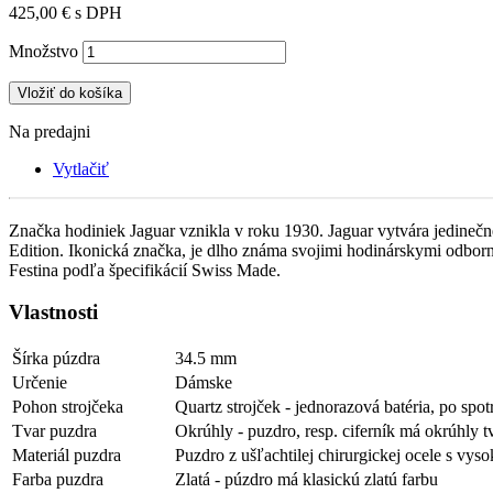
425,00 €
s DPH
Množstvo
Vložiť do košíka
Na predajni
Vytlačiť
Značka hodiniek Jaguar vznikla v roku 1930. Jaguar vytvára jedinečn
Edition. Ikonická značka, je dlho známa svojimi hodinárskymi odbo
Festina podľa špecifikácií Swiss Made.
Vlastnosti
Šírka púzdra
34.5 mm
Určenie
Dámske
Pohon strojčeka
Quartz strojček - jednorazová batéria, po spo
Tvar puzdra
Okrúhly - puzdro, resp. ciferník má okrúhly t
Materiál puzdra
Puzdro z ušľachtilej chirurgickej ocele s vys
Farba puzdra
Zlatá - púzdro má klasickú zlatú farbu