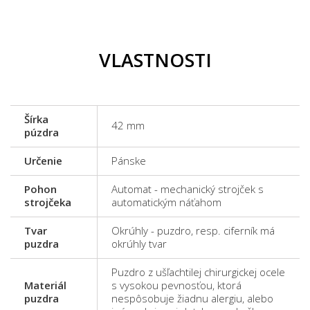
VLASTNOSTI
Šírka
42 mm
púzdra
Určenie
Pánske
Pohon
Automat - mechanický strojček s
strojčeka
automatickým náťahom
Tvar
Okrúhly - puzdro, resp. ciferník má
puzdra
okrúhly tvar
Puzdro z ušľachtilej chirurgickej ocele
Materiál
s vysokou pevnosťou, ktorá
puzdra
nespôsobuje žiadnu alergiu, alebo