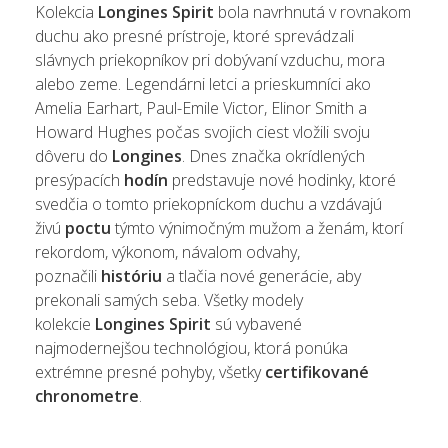
Kolekcia
Longines Spirit
bola navrhnutá v rovnakom
duchu ako presné prístroje, ktoré sprevádzali
slávnych priekopníkov pri dobývaní vzduchu, mora
alebo zeme. Legendárni letci a prieskumníci ako
Amelia Earhart, Paul-Emile Victor, Elinor Smith a
Howard Hughes počas svojich ciest vložili svoju
dôveru do
Longines
. Dnes značka okrídlených
presýpacích
hodín
predstavuje nové hodinky, ktoré
svedčia o tomto priekopníckom duchu a vzdávajú
živú
poctu
týmto výnimočným mužom a ženám, ktorí
rekordom, výkonom, návalom odvahy,
poznačili
históriu
a tlačia nové generácie, aby
prekonali samých seba. Všetky modely
kolekcie
Longines Spirit
sú vybavené
najmodernejšou technológiou, ktorá ponúka
extrémne presné pohyby, všetky
certifikované
chronometre
.