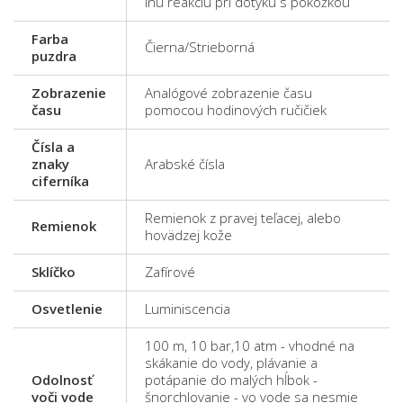
inú reakciu pri dotyku s pokožkou
Farba
Čierna/Strieborná
puzdra
Zobrazenie
Analógové zobrazenie času
času
pomocou hodinových ručičiek
Čísla a
znaky
Arabské čísla
ciferníka
Remienok z pravej teľacej, alebo
Remienok
hovädzej kože
Sklíčko
Zafírové
Osvetlenie
Luminiscencia
100 m, 10 bar,10 atm - vhodné na
skákanie do vody, plávanie a
Odolnosť
potápanie do malých hĺbok -
voči vode
šnorchlovanie - vo vode sa nesmie