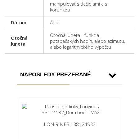
manipulovať s tlačidlami a s
korunkou
Dátum
Áno
Otočná luneta - funkcia
Otočná
potápačských hodín, alebo azimutu,
luneta
alebo logaritmického výpočtu
NAPOSLEDY PREZERANÉ
LONGINES L38124532