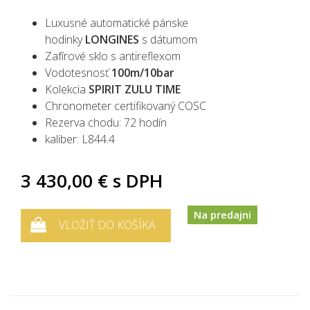
Luxusné automatické pánske
hodinky
LONGINES
s dátumom
Zafírové sklo s antireflexom
Vodotesnosť
100m/10bar
Kolekcia
SPIRIT ZULU TIME
Chronometer certifikovaný COSC
Rezerva chodu: 72 hodín
kaliber:
L844.4
3 430,00 €
s DPH
Na predajni
VLOŽIŤ DO KOŠÍKA