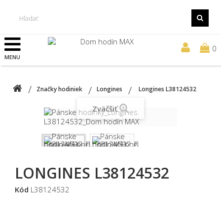
0
MENU
Značky hodiniek
Longines
Longines L38124532
Zväčšiť
LONGINES L38124532
Kód
L38124532