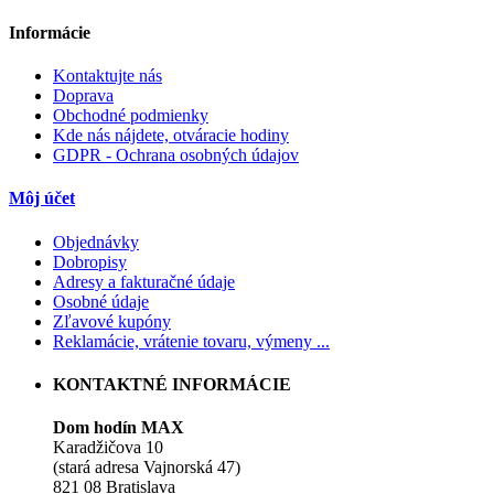
Informácie
Kontaktujte nás
Doprava
Obchodné podmienky
Kde nás nájdete, otváracie hodiny
GDPR - Ochrana osobných údajov
Môj účet
Objednávky
Dobropisy
Adresy a fakturačné údaje
Osobné údaje
Zľavové kupóny
Reklamácie, vrátenie tovaru, výmeny ...
KONTAKTNÉ INFORMÁCIE
Dom hodín MAX
Karadžičova 10
(stará adresa Vajnorská 47)
821 08 Bratislava