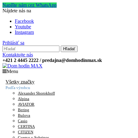
Napíšte nám cez WhatsApp
Nájdete nás na
Facebook
Youtube
Instagram
Prihlásiť sa
Hľadať
Kontaktujte nás
+421 2 4445 2222 / predajna@domhodinmax.sk
Menu
Všetky značky
Podľa výrobcu
Alexander Shorokhoff
Alpina
AVIATOR
Bering
Bulova
Casio
CERTINA
CITIZEN
Cuervo y Sobrinos