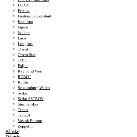
DOXA
Festina
Frederique Constant
Hamilton
Jaguar
Junkers
Laco
Longines
Orient
Orient Star
ORIS
Poljot
Raymond Weil
ROBOT
Ruhla
Schaumburg Watch
Seiko
Seiko ASTRON
Sturmanskie
Timex
TISSOT
Vostok Europe
Zeppelin
Pánske
Dámske