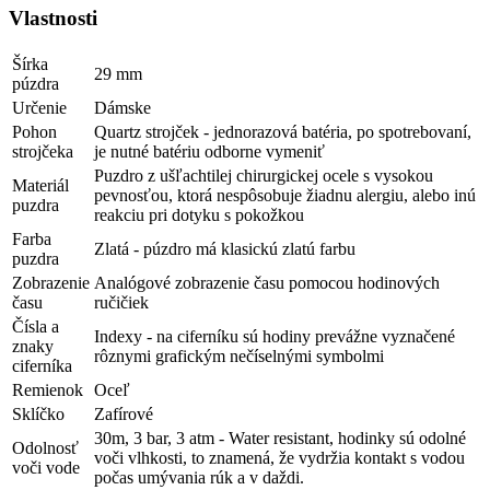
Vlastnosti
Šírka
29 mm
púzdra
Určenie
Dámske
Pohon
Quartz strojček - jednorazová batéria, po spotrebovaní,
strojčeka
je nutné batériu odborne vymeniť
Puzdro z ušľachtilej chirurgickej ocele s vysokou
Materiál
pevnosťou, ktorá nespôsobuje žiadnu alergiu, alebo inú
puzdra
reakciu pri dotyku s pokožkou
Farba
Zlatá - púzdro má klasickú zlatú farbu
puzdra
Zobrazenie
Analógové zobrazenie času pomocou hodinových
času
ručičiek
Čísla a
Indexy - na ciferníku sú hodiny prevážne vyznačené
znaky
rôznymi grafickým nečíselnými symbolmi
ciferníka
Remienok
Oceľ
Sklíčko
Zafírové
30m, 3 bar, 3 atm - Water resistant, hodinky sú odolné
Odolnosť
voči vlhkosti, to znamená, že vydržia kontakt s vodou
voči vode
počas umývania rúk a v daždi.