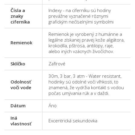
Čísla a
Indexy - na ciferníku sú hodiny
znaky
prevážne vyznačené rôznymi
ciferníka
grafickým nečíselnými symbolmi
Remienok je vyrobený z humánne a
legálne získanej pravej kože aligátora,
Remienok
krokodíla, pštrosa, antilopy, raje,
alebo iných vzácnych živočíchov.
Sklíčko
Zafírové
30m, 3 bar, 3 atm - Water resistant,
Odolnosť
hodinky sú odolné voči vlhkosti, to
voči vode
znamená, že vydržia kontakt s vodou
počas umývania rúk a v daždi.
Dátum
Áno
Iná
Excentrická sekundovka
vlastnosť