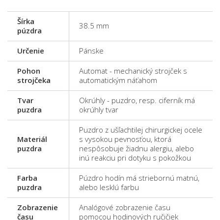
Šírka
38.5 mm
púzdra
Určenie
Pánske
Pohon
Automat - mechanický strojček s
strojčeka
automatickým náťahom
Tvar
Okrúhly - puzdro, resp. ciferník má
puzdra
okrúhly tvar
Puzdro z ušľachtilej chirurgickej ocele
Materiál
s vysokou pevnosťou, ktorá
puzdra
nespôsobuje žiadnu alergiu, alebo
inú reakciu pri dotyku s pokožkou
Farba
Púzdro hodín má striebornú matnú,
puzdra
alebo lesklú farbu
Zobrazenie
Analógové zobrazenie času
času
pomocou hodinových ručičiek