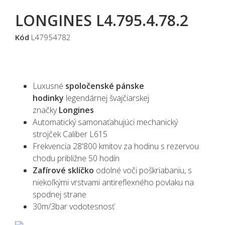
LONGINES L4.795.4.78.2
Kód
L47954782
Luxusné
spoločenské pánske
hodinky
legendárnej švajčiarskej
značky
Longines
Automatický samonaťahujúci mechanický
strojček Caliber L615
Frekvencia
28'800
kmitov za hodinu s rezervou
chodu približne 50 hodín
Zafírové sklíčko
odolné voči poškriabaniu, s
niekoľkými vrstvami antireflexného povlaku na
spodnej strane
30m/3bar vodotesnosť