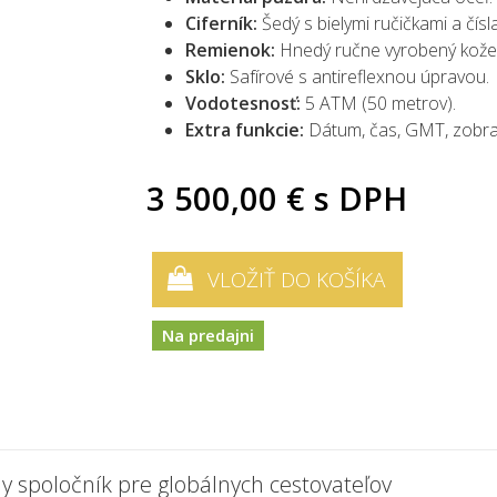
Ciferník:
Šedý s bielymi ručičkami a čísl
Remienok:
Hnedý ručne vyrobený kože
Sklo:
Safírové s antireflexnou úpravou.
Vodotesnosť:
5 ATM (50 metrov).
Extra funkcie:
Dátum, čas, GMT, zobraz
3 500,00 €
s DPH
VLOŽIŤ DO KOŠÍKA
Na predajni
ny spoločník pre globálnych cestovateľov