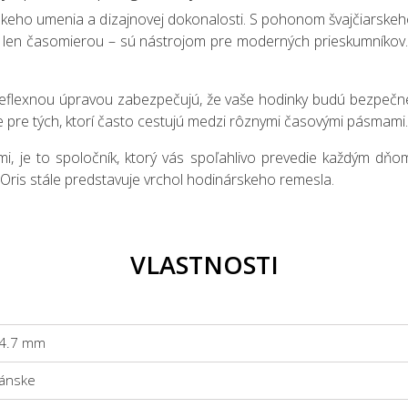
erskeho umenia a dizajnovej dokonalosti. S pohonom švajčiarske
ž len časomierou – sú nástrojom pre moderných prieskumníkov.
reflexnou úpravou zabezpečujú, že vaše hodinky budú bezpečné a
pre tých, ktorí často cestujú medzi rôznymi časovými pásmami.
mi, je to spoločník, ktorý vás spoľahlivo prevedie každým d
Oris stále predstavuje vrchol hodinárskeho remesla.
VLASTNOSTI
4.7 mm
ánske