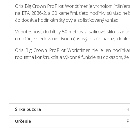
Oris Big Crown ProPilot Worldtimer je vrcholom inžini
na ETA 2836-2, a 30 kameňmi, tieto hodinky sú viac ne
čo dodáva hodinkám štýlový a sofistikovaný vzhľad.
Vodotesnosť do hĺbky 50 metrov a safírové sklo s anti
umožňuje sledovanie dvoch časových zón naraz, ideálne 
Oris Big Crown ProPilot Worldtimer nie je len hodinka
robustná konštrukcia a výkonné funkcie sú dôkazom, že 
Šírka púzdra
4
Určenie
P