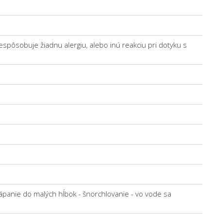
espôsobuje žiadnu alergiu, alebo inú reakciu pri dotyku s
ápanie do malých hĺbok - šnorchlovanie - vo vode sa