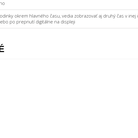
no
odinky okrem hlavného času, vedia zobrazovať aj druhý čas v inej
lebo po prepnutí digitálne na displeji
É