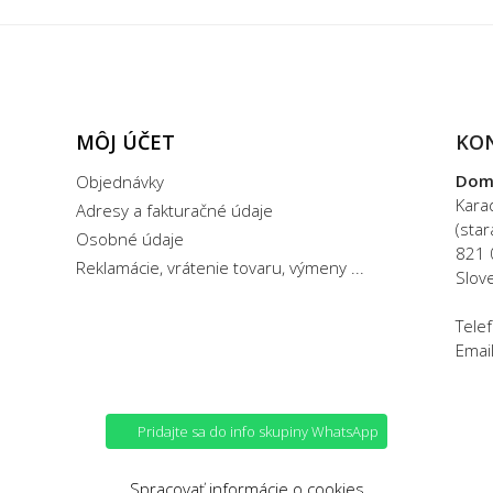
MÔJ ÚČET
KO
Dom
Objednávky
Kara
Adresy a fakturačné údaje
(sta
Osobné údaje
821 
Reklamácie, vrátenie tovaru, výmeny ...
Slov
Tele
Emai
Pridajte sa do info skupiny WhatsApp
Spracovať informácie o cookies