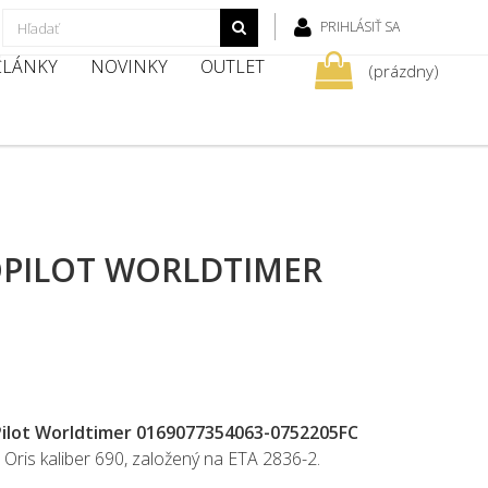
PRIHLÁSIŤ SA
 ČLÁNKY
NOVINKY
OUTLET
(prázdny)
OPILOT WORLDTIMER
Pilot Worldtimer 0169077354063-0752205FC
 Oris kaliber 690, založený na ETA 2836-2.