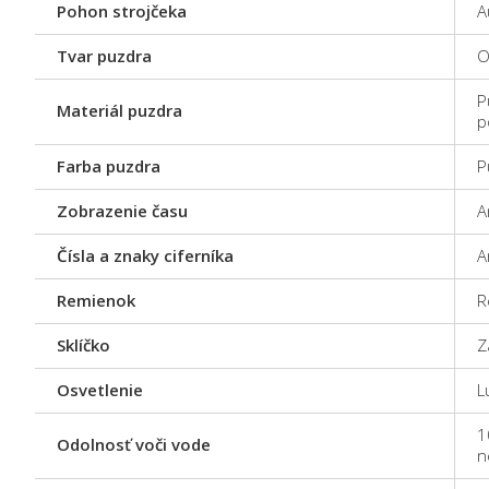
Pohon strojčeka
A
Tvar puzdra
O
P
Materiál puzdra
p
Farba puzdra
P
Zobrazenie času
A
Čísla a znaky ciferníka
A
Remienok
R
Sklíčko
Z
Osvetlenie
L
1
Odolnosť voči vode
n