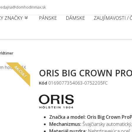
 predajna@domhodinmax.sk
KY ZNAČKY
PÁNSKE
DÁMSKE
ZAUJÍMAVOSTI /
rldtimer
AKCIA !
ORIS BIG CROWN PR
Kód
0169077354063-0752205FC
Značka a model:
Oris Big Crown Pro
Mechanizmus:
Švajčiarsky automatický,
Materiál puzdra:
Nehrdzavejúca oceľ.