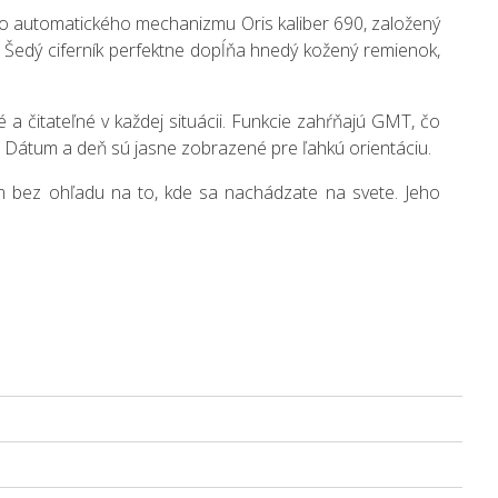
ho automatického mechanizmu Oris kaliber 690, založený
 Šedý ciferník perfektne dopĺňa hnedý kožený remienok,
 čitateľné v každej situácii. Funkcie zahŕňajú GMT, čo
 Dátum a deň sú jasne zobrazené pre ľahkú orientáciu.
ňom bez ohľadu na to, kde sa nachádzate na svete. Jeho