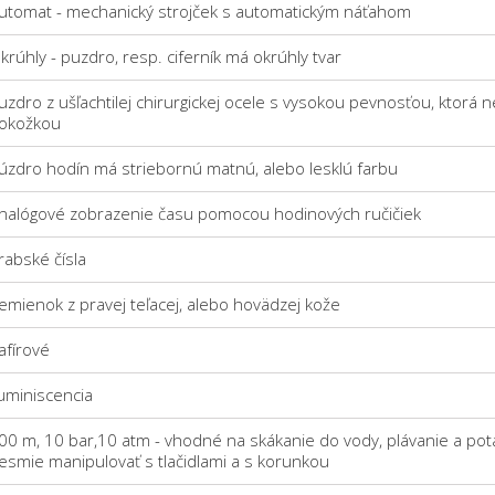
utomat - mechanický strojček s automatickým náťahom
krúhly - puzdro, resp. ciferník má okrúhly tvar
uzdro z ušľachtilej chirurgickej ocele s vysokou pevnosťou, ktorá n
okožkou
úzdro hodín má striebornú matnú, alebo lesklú farbu
nalógové zobrazenie času pomocou hodinových ručičiek
rabské čísla
emienok z pravej teľacej, alebo hovädzej kože
afírové
uminiscencia
00 m, 10 bar,10 atm - vhodné na skákanie do vody, plávanie a pot
esmie manipulovať s tlačidlami a s korunkou