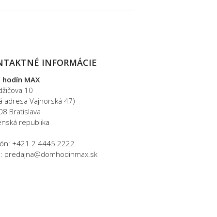
NTAKTNÉ INFORMÁCIE
 hodín MAX
džičova 10
rá adresa Vajnorská 47)
08 Bratislava
enská republika
fón: +421 2 4445 2222
l: predajna@domhodinmax.sk