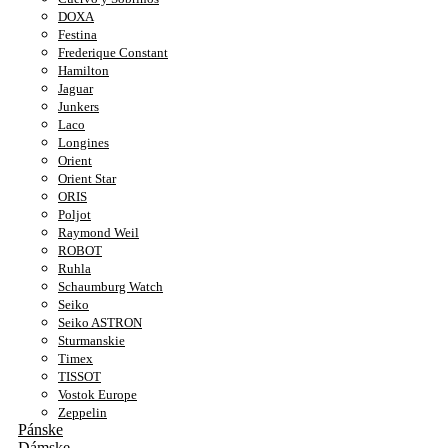
DOXA
Festina
Frederique Constant
Hamilton
Jaguar
Junkers
Laco
Longines
Orient
Orient Star
ORIS
Poljot
Raymond Weil
ROBOT
Ruhla
Schaumburg Watch
Seiko
Seiko ASTRON
Sturmanskie
Timex
TISSOT
Vostok Europe
Zeppelin
Pánske
Dámske