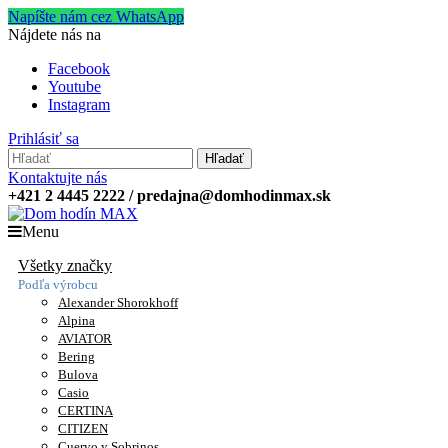
Napíšte nám cez WhatsApp
Nájdete nás na
Facebook
Youtube
Instagram
Prihlásiť sa
Hľadať
Kontaktujte nás
+421 2 4445 2222 / predajna@domhodinmax.sk
Menu
Všetky značky
Podľa výrobcu
Alexander Shorokhoff
Alpina
AVIATOR
Bering
Bulova
Casio
CERTINA
CITIZEN
Cuervo y Sobrinos