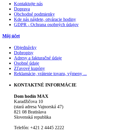
Kontaktujte nás
Doprava
Obchodné podmienky
Kde nás nájdete, otváracie hodiny
GDPR - Ochrana osobných údajov
Môj účet
Objednávky
Dobropisy
Adresy a fakturačné údaje
Osobné údaje
Zľavové kupóny
Reklamácie, vrátenie tovaru, výmeny ...
KONTAKTNÉ INFORMÁCIE
Dom hodín MAX
Karadžičova 10
(stará adresa Vajnorská 47)
821 08 Bratislava
Slovenská republika
Telefón: +421 2 4445 2222