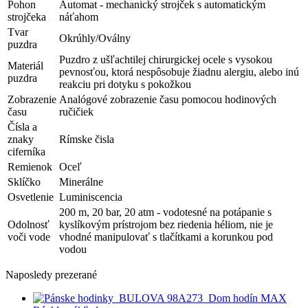
Pohon
Automat - mechanický strojček s automatickým
strojčeka
náťahom
Tvar
Okrúhly/Oválny
puzdra
Puzdro z ušľachtilej chirurgickej ocele s vysokou
Materiál
pevnosťou, ktorá nespôsobuje žiadnu alergiu, alebo inú
puzdra
reakciu pri dotyku s pokožkou
Zobrazenie
Analógové zobrazenie času pomocou hodinových
času
ručičiek
Čísla a
znaky
Rímske čisla
ciferníka
Remienok
Oceľ
Sklíčko
Minerálne
Osvetlenie
Luminiscencia
200 m, 20 bar, 20 atm - vodotesné na potápanie s
Odolnosť
kyslíkovým prístrojom bez riedenia héliom, nie je
voči vode
vhodné manipulovať s tlačítkami a korunkou pod
vodou
Naposledy prezerané