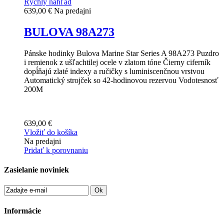
Rýchly náhľad
639,00 €
Na predajni
BULOVA 98A273
Pánske hodinky Bulova Marine Star Series A 98A273 Puzdro
i remienok z ušľachtilej ocele v zlatom tóne Čierny ciferník
dopĺňajú zlaté indexy a ručičky s luminiscenčnou vrstvou
Automatický strojček so 42-hodinovou rezervou Vodotesnosť
200M
639,00 €
Vložiť do košíka
Na predajni
Pridať k porovnaniu
Zasielanie noviniek
Ok
Informácie