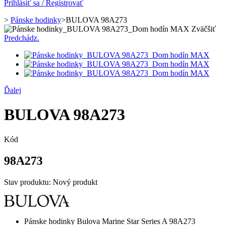
Prihlásiť sa / Registrovať
>
Pánske hodinky
>
BULOVA 98A273
Zväčšiť
Predchádz.
Ďalej
BULOVA 98A273
Kód
98A273
Stav produktu:
Nový produkt
Pánske hodinky Bulova Marine Star Series A 98A273