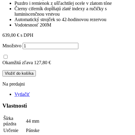
Puzdro i remienok z ušľachtilej ocele v zlatom tóne
Čierny ciferník dopĺňajú zlaté indexy a ručičky s
luminiscenčnou vrstvou
Automatický strojček so 42-hodinovou rezervou
Vodotesnosť 200M
639,00 €
s DPH
Množstvo
Okamžitá zľava
127,80 €
Vložiť do košíka
Na predajni
Vytlačiť
Vlastnosti
Šírka
44 mm
púzdra
Určenie
Pánske