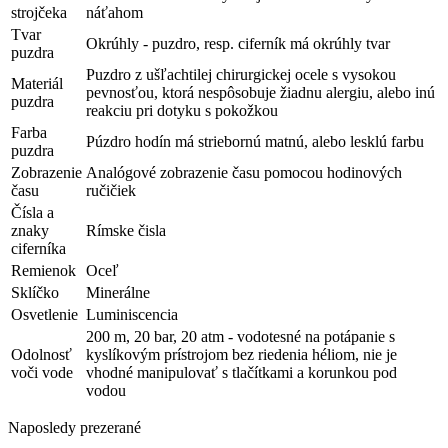
strojčeka
náťahom
Tvar
Okrúhly - puzdro, resp. ciferník má okrúhly tvar
puzdra
Puzdro z ušľachtilej chirurgickej ocele s vysokou
Materiál
pevnosťou, ktorá nespôsobuje žiadnu alergiu, alebo inú
puzdra
reakciu pri dotyku s pokožkou
Farba
Púzdro hodín má striebornú matnú, alebo lesklú farbu
puzdra
Zobrazenie
Analógové zobrazenie času pomocou hodinových
času
ručičiek
Čísla a
znaky
Rímske čisla
ciferníka
Remienok
Oceľ
Sklíčko
Minerálne
Osvetlenie
Luminiscencia
200 m, 20 bar, 20 atm - vodotesné na potápanie s
Odolnosť
kyslíkovým prístrojom bez riedenia héliom, nie je
voči vode
vhodné manipulovať s tlačítkami a korunkou pod
vodou
Naposledy prezerané