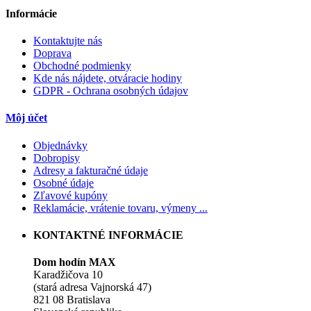
Informácie
Kontaktujte nás
Doprava
Obchodné podmienky
Kde nás nájdete, otváracie hodiny
GDPR - Ochrana osobných údajov
Môj účet
Objednávky
Dobropisy
Adresy a fakturačné údaje
Osobné údaje
Zľavové kupóny
Reklamácie, vrátenie tovaru, výmeny ...
KONTAKTNÉ INFORMÁCIE
Dom hodín MAX
Karadžičova 10
(stará adresa Vajnorská 47)
821 08 Bratislava