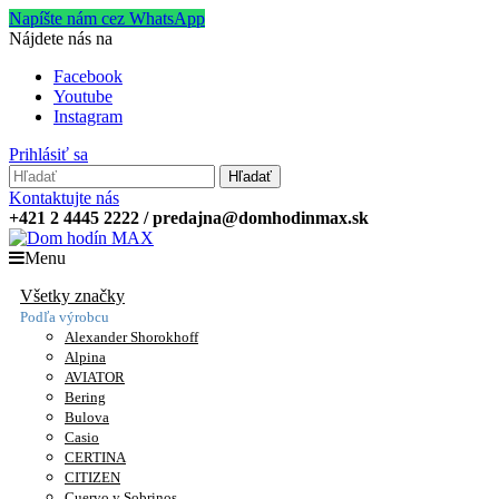
Napíšte nám cez WhatsApp
Nájdete nás na
Facebook
Youtube
Instagram
Prihlásiť sa
Hľadať
Kontaktujte nás
+421 2 4445 2222 / predajna@domhodinmax.sk
Menu
Všetky značky
Podľa výrobcu
Alexander Shorokhoff
Alpina
AVIATOR
Bering
Bulova
Casio
CERTINA
CITIZEN
Cuervo y Sobrinos