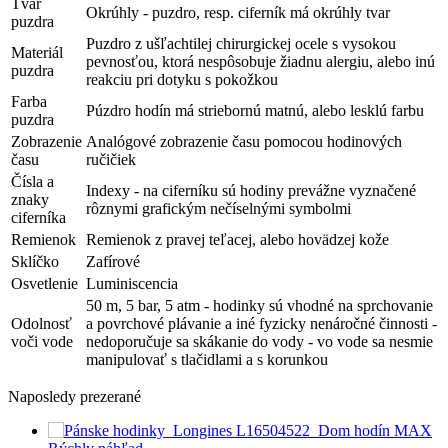
Tvar
Okrúhly - puzdro, resp. ciferník má okrúhly tvar
puzdra
Puzdro z ušľachtilej chirurgickej ocele s vysokou
Materiál
pevnosťou, ktorá nespôsobuje žiadnu alergiu, alebo inú
puzdra
reakciu pri dotyku s pokožkou
Farba
Púzdro hodín má striebornú matnú, alebo lesklú farbu
puzdra
Zobrazenie
Analógové zobrazenie času pomocou hodinových
času
ručičiek
Čísla a
Indexy - na ciferníku sú hodiny prevážne vyznačené
znaky
rôznymi grafickým nečíselnými symbolmi
ciferníka
Remienok
Remienok z pravej teľacej, alebo hovädzej kože
Sklíčko
Zafírové
Osvetlenie
Luminiscencia
50 m, 5 bar, 5 atm - hodinky sú vhodné na sprchovanie
Odolnosť
a povrchové plávanie a iné fyzicky nenáročné činnosti -
voči vode
nedoporučuje sa skákanie do vody - vo vode sa nesmie
manipulovať s tlačidlami a s korunkou
Naposledy prezerané