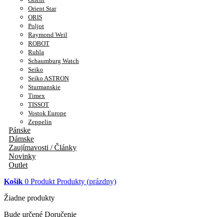
Orient Star
ORIS
Poljot
Raymond Weil
ROBOT
Ruhla
Schaumburg Watch
Seiko
Seiko ASTRON
Sturmanskie
Timex
TISSOT
Vostok Europe
Zeppelin
Pánske
Dámske
Zaujímavosti / Články
Novinky
Outlet
Košík
0
Produkt
Produkty
(prázdny)
Žiadne produkty
Bude určené
Doručenie