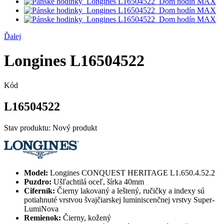
Ďalej
Longines L16504522
Kód
L16504522
Stav produktu:
Nový produkt
Model:
Longines CONQUEST HERITAGE L1.650.4.52.2
Puzdro:
Ušľachtilá oceľ, šírka 40mm
Ciferník:
Čierny lakovaný a leštený, ručičky a indexy sú
potiahnuté vrstvou švajčiarskej luminiscenčnej vrstvy Super-
LumiNova
Remienok:
Čierny, kožený