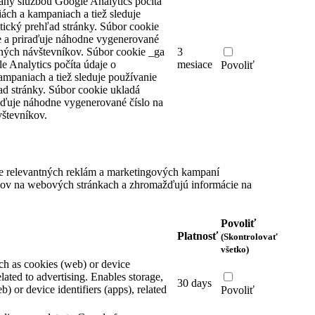
aný službou Google Analytics počíta
iách a kampaniach a tiež sleduje
tický prehľad stránky. Súbor cookie
 a priraďuje náhodne vygenerované
čných návštevníkov.
Súbor cookie _ga
3
e Analytics počíta údaje o
mesiace
Povoliť
ampaniach a tiež sleduje používanie
ad stránky. Súbor cookie ukladá
aďuje náhodne vygenerované číslo na
števníkov.
e relevantných reklám a marketingových kampaní
íkov na webových stránkach a zhromažďujú informácie na
Povoliť
Platnosť
(Skontrolovať
všetko)
ch as cookies (web) or device
elated to advertising.
Enables storage,
30 days
) or device identifiers (apps), related
Povoliť