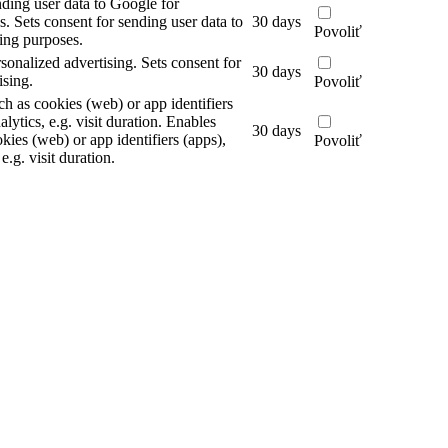
nding user data to Google for
s.
Sets consent for sending user data to
30 days
Povoliť
ing purposes.
rsonalized advertising.
Sets consent for
30 days
ising.
Povoliť
ch as cookies (web) or app identifiers
alytics, e.g. visit duration.
Enables
30 days
kies (web) or app identifiers (apps),
Povoliť
 e.g. visit duration.