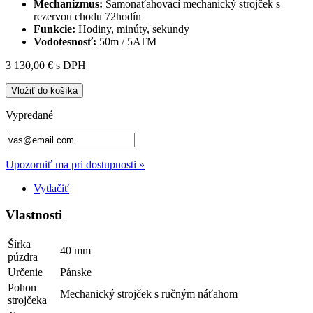
Mechanizmus:
Samonaťahovací mechanický strojček s
rezervou chodu 72hodín
Funkcie:
Hodiny, minúty, sekundy
Vodotesnosť:
50m / 5ATM
3 130,00 €
s DPH
Vložiť do košíka
Vypredané
Upozorniť ma pri dostupnosti »
Vytlačiť
Vlastnosti
Šírka
40 mm
púzdra
Určenie
Pánske
Pohon
Mechanický strojček s ručným náťahom
strojčeka