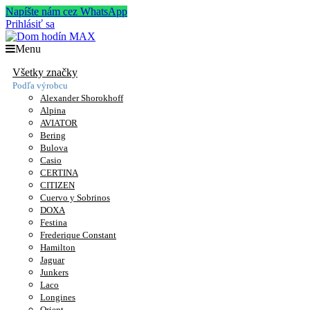
Napíšte nám cez WhatsApp
Prihlásiť sa
Menu
Všetky značky
Podľa výrobcu
Alexander Shorokhoff
Alpina
AVIATOR
Bering
Bulova
Casio
CERTINA
CITIZEN
Cuervo y Sobrinos
DOXA
Festina
Frederique Constant
Hamilton
Jaguar
Junkers
Laco
Longines
Orient