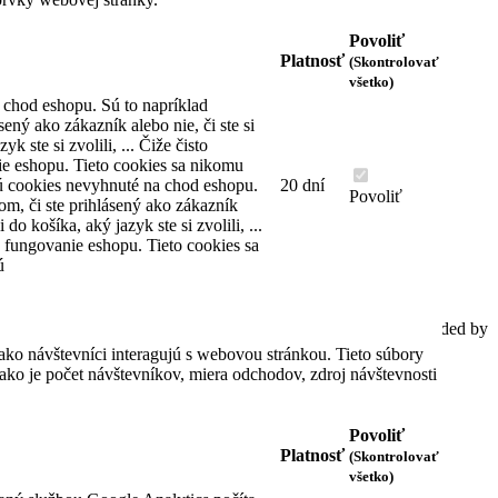
Povoliť
KONTAKTNÉ INFORMÁCIE
Platnosť
(Skontrolovať
všetko)
Dom hodín MAX
 chod eshopu. Sú to napríklad
Karadžičova 10
sený ako zákazník alebo nie, či ste si
(stará adresa Vajnorská 47)
yk ste si zvolili, ... Čiže čisto
821 08 Bratislava
e eshopu. Tieto cookies sa nikomu
Slovenská republika
ú cookies nevyhnuté na chod eshopu.
20 dní
Povoliť
om, či ste prihlásený ako zákazník
Telefón: +421 2 4445 2222
i do košíka, aký jazyk ste si zvolili, ...
Email: predajna@domhodinmax.sk
 fungovanie eshopu. Tieto cookies sa
ú
Pridajte sa do info skupiny WhatsApp
Spracovať informácie o cookies
© 2020 AutoTel Bratislava spol. s r.o., All rights reserved, Coded by
Cero Design
ako návštevníci interagujú s webovou stránkou. Tieto súbory
ko je počet návštevníkov, miera odchodov, zdroj návštevnosti
Povoliť
Platnosť
(Skontrolovať
všetko)