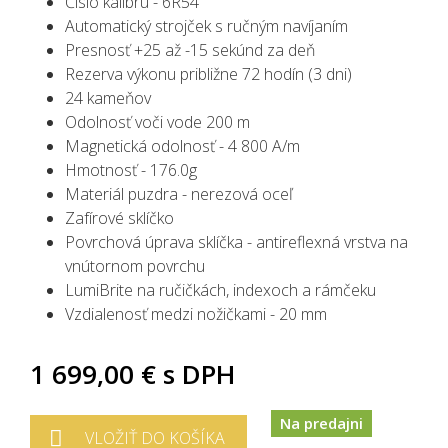
Číslo kalibru - 6R54
Automatický strojček s ručným navíjaním
Presnosť +25 až -15 sekúnd za deň
Rezerva výkonu približne 72 hodín (3 dni)
24 kameňov
Odolnosť voči vode 200 m
Magnetická odolnosť - 4 800 A/m
Hmotnosť - 176.0g
Materiál puzdra - nerezová oceľ
Zafírové sklíčko
Povrchová úprava sklíčka - antireflexná vrstva na
vnútornom povrchu
LumiBrite na ručičkách, indexoch a rámčeku
Vzdialenosť medzi nožičkami - 20 mm
1 699,00 €
s DPH
Na predajni
VLOŽIŤ DO KOŠÍKA