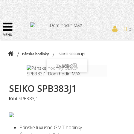
0
MENU
Pánske hodinky
SEIKO SPB383J1
Zväčšiť
SEIKO SPB383J1
Kód
SPB383J1
Pánske luxusné GMT hodinky