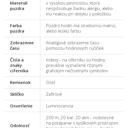
Materiál
s vysokou pevnosťou, ktorá
puzdra
nespôsobuje žiadnu alergiu, alebo
inú reakciu pri dotyku s pokožkou
Farba
Púzdro hodín má striebornú matnú,
puzdra
alebo lesklú farbu
Zobrazenie
Analógové zobrazenie času
času
pomocou hodinových ručičiek
Čísla a
Indexy - na ciferníku sú hodiny
znaky
prevážne vyznačené rôznymi
ciferníka
grafickým nečíselnými symbolmi
Remienok
Oceľ
Sklíčko
Zafírové
Osvetlenie
Luminiscencia
200 m, 20 bar, 20 atm - vodotesné
na potápanie s kyslíkovým prístrojom
Odolnosť