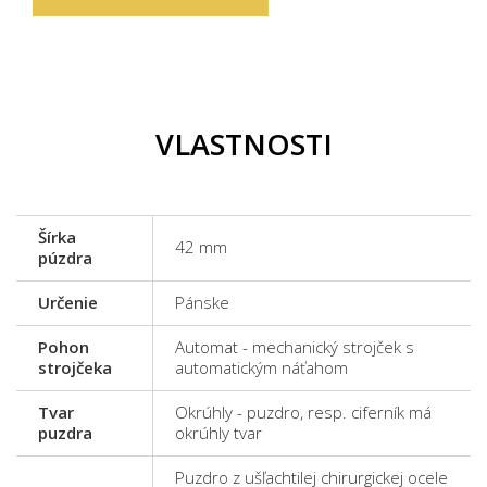
VLASTNOSTI
Šírka
42 mm
púzdra
Určenie
Pánske
Pohon
Automat - mechanický strojček s
strojčeka
automatickým náťahom
Tvar
Okrúhly - puzdro, resp. ciferník má
puzdra
okrúhly tvar
Puzdro z ušľachtilej chirurgickej ocele