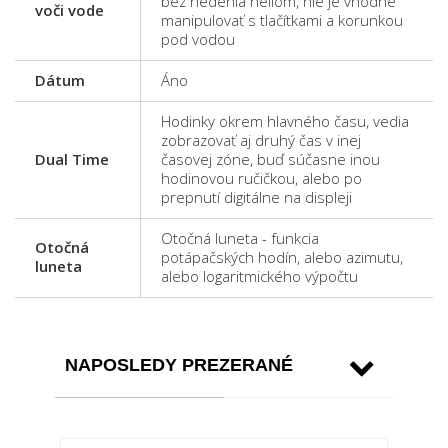
bez riedenia héliom, nie je vhodné
voči vode
manipulovať s tlačítkami a korunkou
pod vodou
Dátum
Áno
Hodinky okrem hlavného času, vedia
zobrazovať aj druhý čas v inej
Dual Time
časovej zóne, buď súčasne inou
hodinovou ručičkou, alebo po
prepnutí digitálne na displeji
Otočná luneta - funkcia
Otočná
potápačských hodín, alebo azimutu,
luneta
alebo logaritmického výpočtu
NAPOSLEDY PREZERANÉ