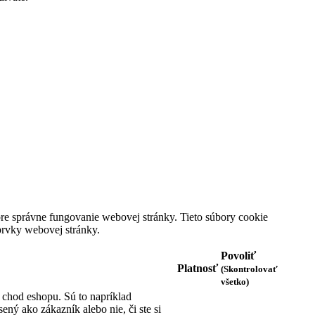
Pridať k porovnaniu
prev
next
Zasielanie noviniek
Ok
Informácie
Môj účet
KONTAKTNÉ INFORMÁCIE
Dom hodín MAX
e správne fungovanie webovej stránky. Tieto súbory cookie
Karadžičova 10
prvky webovej stránky.
(stará adresa Vajnorská 47)
821 08 Bratislava
Povoliť
Slovenská republika
Platnosť
(Skontrolovať
všetko)
Telefón: +421 2 4445 2222
 chod eshopu. Sú to napríklad
Email: predajna@domhodinmax.sk
sený ako zákazník alebo nie, či ste si