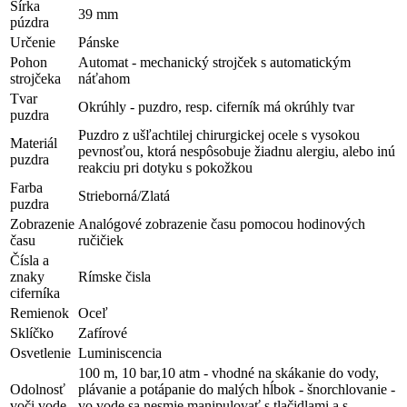
Šírka
39 mm
púzdra
Určenie
Pánske
Pohon
Automat - mechanický strojček s automatickým
strojčeka
náťahom
Tvar
Okrúhly - puzdro, resp. ciferník má okrúhly tvar
puzdra
Puzdro z ušľachtilej chirurgickej ocele s vysokou
Materiál
pevnosťou, ktorá nespôsobuje žiadnu alergiu, alebo inú
puzdra
reakciu pri dotyku s pokožkou
Farba
Strieborná/Zlatá
puzdra
Zobrazenie
Analógové zobrazenie času pomocou hodinových
času
ručičiek
Čísla a
znaky
Rímske čisla
ciferníka
Remienok
Oceľ
Sklíčko
Zafírové
Osvetlenie
Luminiscencia
100 m, 10 bar,10 atm - vhodné na skákanie do vody,
Odolnosť
plávanie a potápanie do malých hĺbok - šnorchlovanie -
voči vode
vo vode sa nesmie manipulovať s tlačidlami a s