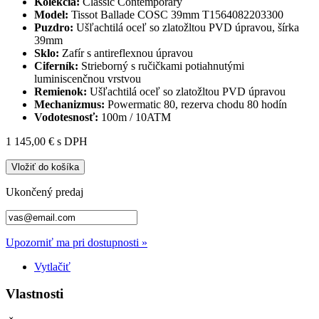
Kolekcia:
Classic Contemporary
Model:
Tissot Ballade COSC 39mm
T1564082203300
Puzdro:
Ušľachtilá oceľ so zlatožltou PVD úpravou, šírka
39mm
Sklo:
Zafír s antireflexnou úpravou
Ciferník:
Strieborný
s ručičkami potiahnutými
luminiscenčnou vrstvou
Remienok:
Ušľachtilá oceľ so zlatožltou PVD úpravou
Mechanizmus:
Powermatic 80, rezerva chodu 80 hodín
Vodotesnosť:
100m / 10ATM
1 145,00 €
s DPH
Vložiť do košíka
Ukončený predaj
Upozorniť ma pri dostupnosti »
Vytlačiť
Vlastnosti