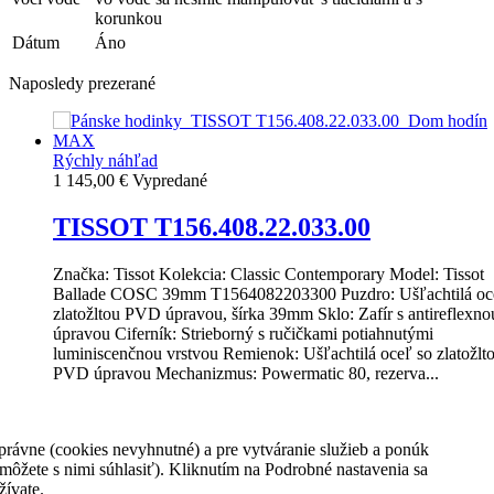
korunkou
Dátum
Áno
Naposledy prezerané
Rýchly náhľad
1 145,00 €
Vypredané
TISSOT T156.408.22.033.00
Značka: Tissot Kolekcia: Classic Contemporary Model: Tissot
Ballade COSC 39mm T1564082203300 Puzdro: Ušľachtilá oc
zlatožltou PVD úpravou, šírka 39mm Sklo: Zafír s antireflexno
úpravou Ciferník: Strieborný s ručičkami potiahnutými
luminiscenčnou vrstvou Remienok: Ušľachtilá oceľ so zlatožlt
PVD úpravou Mechanizmus: Powermatic 80, rezerva...
1 145,00 €
rávne (cookies nevyhnutné) a pre vytváranie služieb a ponúk
Detail
môžete s nimi súhlasiť). Kliknutím na Podrobné nastavenia sa
Vypredané
žívate.