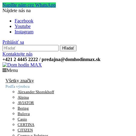
Napíšte nám cez WhatsApp
Nájdete nás na
Facebook
Youtube
Instagram
Prihlásiť sa
Hľadať
Kontaktujte nás
+421 2 4445 2222 / predajna@domhodinmax.sk
Menu
Všetky značky
Podľa výrobcu
Alexander Shorokhoff
Alpina
AVIATOR
Bering
Bulova
Casio
CERTINA
CITIZEN
Cuervo y Sobrinos