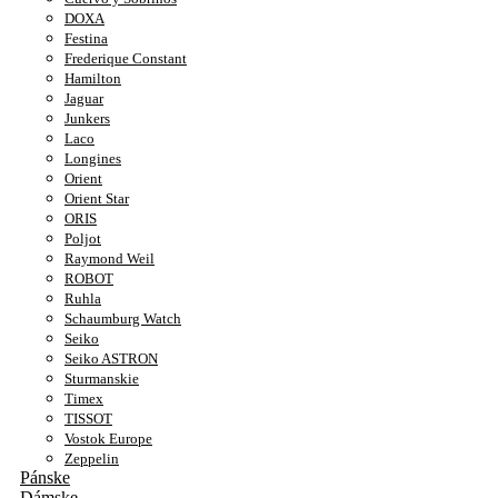
DOXA
Festina
Frederique Constant
Hamilton
Jaguar
Junkers
Laco
Longines
Orient
Orient Star
ORIS
Poljot
Raymond Weil
ROBOT
Ruhla
Schaumburg Watch
Seiko
Seiko ASTRON
Sturmanskie
Timex
TISSOT
Vostok Europe
Zeppelin
Pánske
Dámske