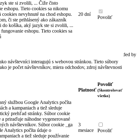
yk ste si zvolili, ... Čiže čisto
Nájdete nás na
e eshopu. Tieto cookies sa nikomu
ú cookies nevyhnuté na chod eshopu.
20 dní
Facebook
Povoliť
om, či ste prihlásený ako zákazník
Youtube
i do košíka, aký jazyk ste si zvolili, ...
Instagram
 fungovanie eshopu. Tieto cookies sa
ú
Pridajte sa do info skupiny WhatsApp
Spracovať informácie o cookies
© 2020 AutoTel Bratislava spol. s r.o., All rights reserved, Coded by
Cero Design
ako návštevníci interagujú s webovou stránkou. Tieto súbory
ko je počet návštevníkov, miera odchodov, zdroj návštevnosti
Povoliť
Platnosť
(Skontrolovať
všetko)
aný službou Google Analytics počíta
iách a kampaniach a tiež sleduje
tický prehľad stránky. Súbor cookie
 a priraďuje náhodne vygenerované
čných návštevníkov.
Súbor cookie _ga
3
e Analytics počíta údaje o
mesiace
Povoliť
ampaniach a tiež sleduje používanie