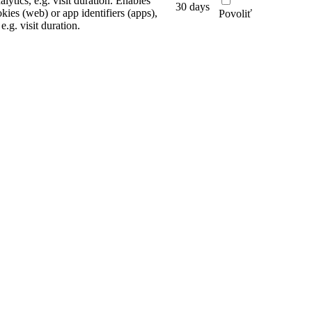
alytics, e.g. visit duration.
Enables
30 days
kies (web) or app identifiers (apps),
Povoliť
 e.g. visit duration.