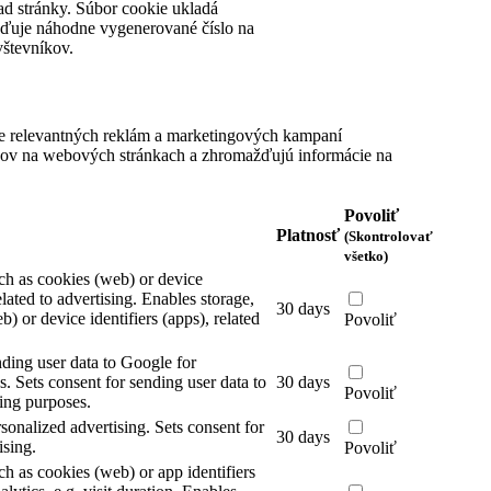
ad stránky. Súbor cookie ukladá
aďuje náhodne vygenerované číslo na
števníkov.
e relevantných reklám a marketingových kampaní
íkov na webových stránkach a zhromažďujú informácie na
Povoliť
Platnosť
(Skontrolovať
všetko)
ch as cookies (web) or device
elated to advertising.
Enables storage,
30 days
) or device identifiers (apps), related
Povoliť
nding user data to Google for
s.
Sets consent for sending user data to
30 days
Povoliť
ing purposes.
rsonalized advertising.
Sets consent for
30 days
ising.
Povoliť
ch as cookies (web) or app identifiers