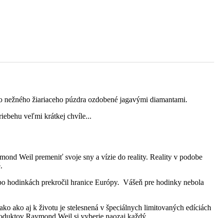
do nežného žiariaceho púzdra ozdobené jagavými diamantami.
ebehu veľmi krátkej chvíle...
mond Weil premeniť svoje sny a vízie do reality. Reality v podobe
.
t po hodinkách prekročil hranice Európy. Vášeň pre hodinky nebola
o ako aj k životu je stelesnená v špeciálnych limitovaných edíciách
produktov Raymond Weil si vyberie naozaj každý.