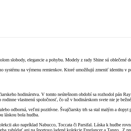
bolom slobody, elegancie a pohybu. Modely z rady Shine sú oblečené 
o systému na výmenu remienkov. Ktoré umožňujú zmeniť identitu v pri
ajčiarskeho hodinárstva. V tomto neútešnom období sa rozhodol pán Ray
o rodinne vlastnenú spoločnosť, čo už v hodinárskom svete nie je bežné
 alebo odborná, veľmi pozitívne. Švajčiarsky trh sa stal malým a dopy
ou láskou bola hudba.
ekcii ako napríklad Nabucco, Toccata či Parsifal. Láska k hudbe rovnak
reba zabúdať ani na športovo ladené kolekcie Freelancer a Tango. Z 