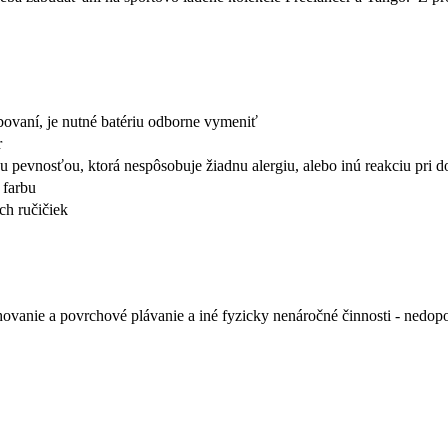
ebovaní, je nutné batériu odborne vymeniť
r
ou pevnosťou, ktorá nespôsobuje žiadnu alergiu, alebo inú reakciu pri
 farbu
h ručičiek
hovanie a povrchové plávanie a iné fyzicky nenáročné činnosti - nedo