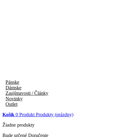
Pánske
Dámske
Zaujímavosti / Články
Novinky
Outlet
Košík
0
Produkt
Produkty
(prázdny)
Žiadne produkty
Bude určené
Doručenie