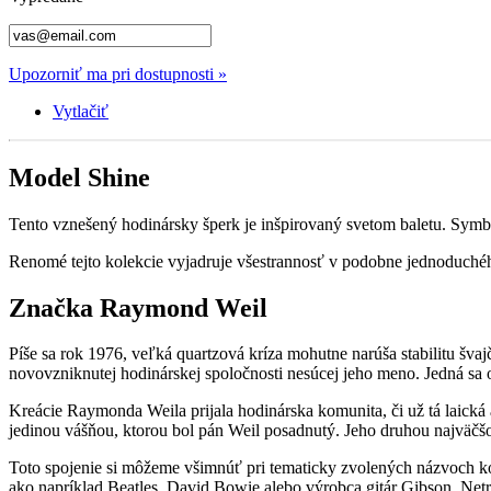
Upozorniť ma pri dostupnosti »
Vytlačiť
Model Shine
Tento vznešený hodinársky šperk je inšpirovaný svetom baletu. Sym
Renomé tejto kolekcie vyjadruje všestrannosť v podobne jednoduchéh
Značka Raymond Weil
Píše sa rok 1976, veľká quartzová kríza mohutne narúša stabilitu šv
novovzniknutej hodinárskej spoločnosti nesúcej jeho meno. Jedná sa 
Kreácie Raymonda Weila prijala hodinárska komunita, či už tá laická
jedinou vášňou, ktorou bol pán Weil posadnutý. Jeho druhou najväčš
Toto spojenie si môžeme všimnúť pri tematicky zvolených názvoch kol
ako napríklad Beatles, David Bowie alebo výrobca gitár Gibson. Net