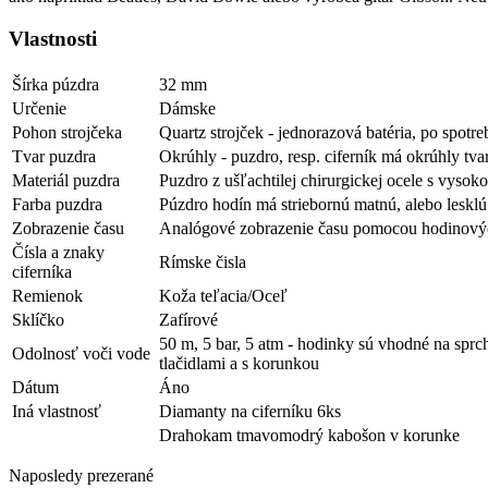
Vlastnosti
Šírka púzdra
32 mm
Určenie
Dámske
Pohon strojčeka
Quartz strojček - jednorazová batéria, po spotr
Tvar puzdra
Okrúhly - puzdro, resp. ciferník má okrúhly tva
Materiál puzdra
Puzdro z ušľachtilej chirurgickej ocele s vysok
Farba puzdra
Púzdro hodín má striebornú matnú, alebo lesklú
Zobrazenie času
Analógové zobrazenie času pomocou hodinovýc
Čísla a znaky
Rímske čisla
ciferníka
Remienok
Koža teľacia/Oceľ
Sklíčko
Zafírové
50 m, 5 bar, 5 atm - hodinky sú vhodné na sprc
Odolnosť voči vode
tlačidlami a s korunkou
Dátum
Áno
Iná vlastnosť
Diamanty na ciferníku 6ks
Drahokam tmavomodrý kabošon v korunke
Naposledy prezerané