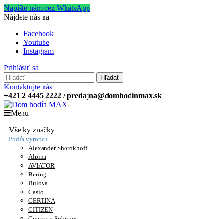
Napíšte nám cez WhatsApp
Nájdete nás na
Facebook
Youtube
Instagram
Prihlásiť sa
Hľadať
Kontaktujte nás
+421 2 4445 2222 / predajna@domhodinmax.sk
Menu
Všetky značky
Podľa výrobcu
Alexander Shorokhoff
Alpina
AVIATOR
Bering
Bulova
Casio
CERTINA
CITIZEN
Cuervo y Sobrinos