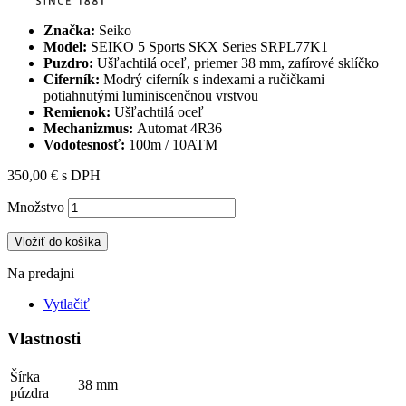
Značka:
Seiko
Model:
SEIKO 5 Sports SKX Series SRPL77K1
Puzdro:
Ušľachtilá oceľ, priemer 38 mm, zafírové sklíčko
Ciferník:
Modrý
ciferník s indexami a ručičkami
potiahnutými luminiscenčnou vrstvou
Remienok:
Ušľachtilá oceľ
Mechanizmus:
Automat
4R36
Vodotesnosť:
100m / 10ATM
350,00 €
s DPH
Množstvo
Vložiť do košíka
Na predajni
Vytlačiť
Vlastnosti
Šírka
38 mm
púzdra