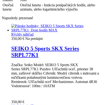
Otočná
Otočná luneta - funkcia potápačských hodín, alebo
luneta
azimutu, alebo logaritmického výpočtu
Naposledy prezerané
Rýchly náhľad
350,00 €
Na predajni
SEIKO 5 Sports SKX Series
SRPL77K1
Značka: Seiko Model: SEIKO 5 Sports SKX
Series SRPL77K1 Puzdro: Ušľachtilá oceľ, priemer 38
mm, zafírové sklíčko Ciferník: Modrý ciferník s indexami a
ručičkami potiahnutými luminiscenčnou vrstvou
Remienok: Ušľachtilá oceľ Mechanizmus: Automat 4R36
Vodotesnosť: 100m / 10ATM
350,00 €