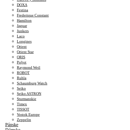
DOXA
Festina
Frederique Constant
Hamilton
Jaguar
Junkers
Laco
Longines
Orient
Orient Star
ORIS
Poljot
Raymond Weil
ROBOT
Ruhla
Schaumburg Watch
Seiko
Seiko ASTRON
Sturmanskie
Timex
TISSOT
Vostok Europe
Zeppelin
Pánske
Dámske