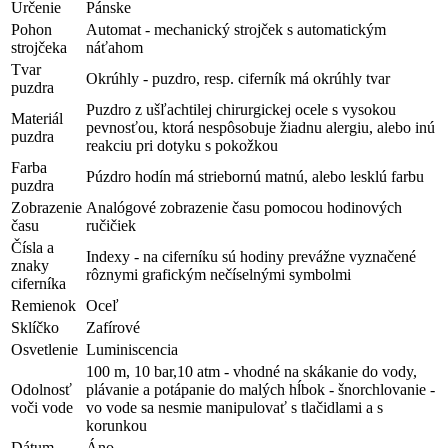
Určenie
Pánske
Pohon
Automat - mechanický strojček s automatickým
strojčeka
náťahom
Tvar
Okrúhly - puzdro, resp. ciferník má okrúhly tvar
puzdra
Puzdro z ušľachtilej chirurgickej ocele s vysokou
Materiál
pevnosťou, ktorá nespôsobuje žiadnu alergiu, alebo inú
puzdra
reakciu pri dotyku s pokožkou
Farba
Púzdro hodín má striebornú matnú, alebo lesklú farbu
puzdra
Zobrazenie
Analógové zobrazenie času pomocou hodinových
času
ručičiek
Čísla a
Indexy - na ciferníku sú hodiny prevážne vyznačené
znaky
rôznymi grafickým nečíselnými symbolmi
ciferníka
Remienok
Oceľ
Sklíčko
Zafírové
Osvetlenie
Luminiscencia
100 m, 10 bar,10 atm - vhodné na skákanie do vody,
Odolnosť
plávanie a potápanie do malých hĺbok - šnorchlovanie -
voči vode
vo vode sa nesmie manipulovať s tlačidlami a s
korunkou
Dátum
Áno