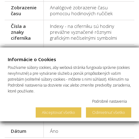
Zobrazenie
Analógové zobrazenie času
času
pomocou hodinových ručičiek
Čísla a
Indexy - na ciferníku sú hodiny
znaky
prevážne vyznačené rôznymi
ciferníka
grafickým nečíselnými symbolmi
Remienok
Oceľ
Informácie o Cookies
Sklíčko
Zafírové
Používame súbory cookies, aby webová stránka fungovala správne (cookies
nevyhnutné) a pre vytváranie služieb a ponúk prispôsobených vašim
Osvetlenie
Luminiscencia
potrebám (voliteľné súbory cookies - môžete s nimi súhlasiť). Kliknutím na
Podrobné nastavenia sa dozviete viac alebo zmeníte predvoľby zariadenia,
100 m, 10 bar,10 atm - vhodné na
ktoré používate.
skákanie do vody, plávanie a
Odolnosť
potápanie do malých hĺbok -
Podrobné nastavenia
voči vode
šnorchlovanie - vo vode sa nesmie
manipulovať s tlačidlami a s
Akceptovať všetko
Odmietnuť všetko
korunkou
Dátum
Áno