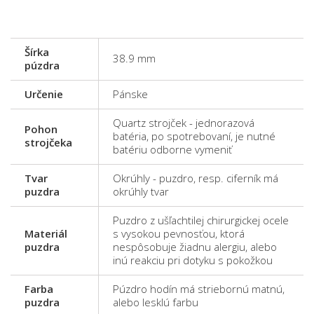
Šírka
38.9 mm
púzdra
Určenie
Pánske
Quartz strojček - jednorazová
Pohon
batéria, po spotrebovaní, je nutné
strojčeka
batériu odborne vymeniť
Tvar
Okrúhly - puzdro, resp. ciferník má
puzdra
okrúhly tvar
Puzdro z ušľachtilej chirurgickej ocele
Materiál
s vysokou pevnosťou, ktorá
puzdra
nespôsobuje žiadnu alergiu, alebo
inú reakciu pri dotyku s pokožkou
Farba
Púzdro hodín má striebornú matnú,
puzdra
alebo lesklú farbu