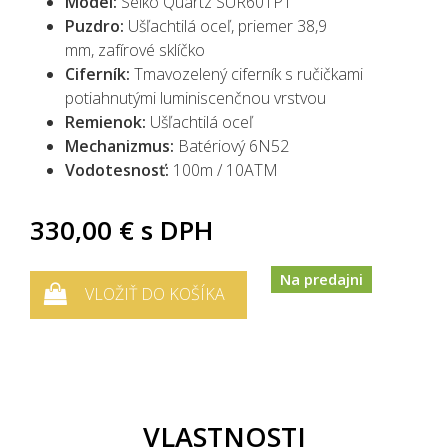
Model:
Seiko Quartz
SUR601P1
Puzdro:
Ušľachtilá oceľ, priemer 38,9
mm, zafírové sklíčko
Ciferník:
Tmavozelený ciferník s ručičkami
potiahnutými luminiscenčnou vrstvou
Remienok:
Ušľachtilá oceľ
Mechanizmus:
Batériový
6N52
Vodotesnosť:
100m / 10ATM
330,00 €
s DPH
Na predajni
VLOŽIŤ DO KOŠÍKA
VLASTNOSTI