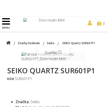
0
MENU
Značky hodiniek
Seiko
SEIKO Quartz SUR601P1
Zväčšiť
SEIKO QUARTZ SUR601P1
Kód
SUR601P1
Značka:
Seiko