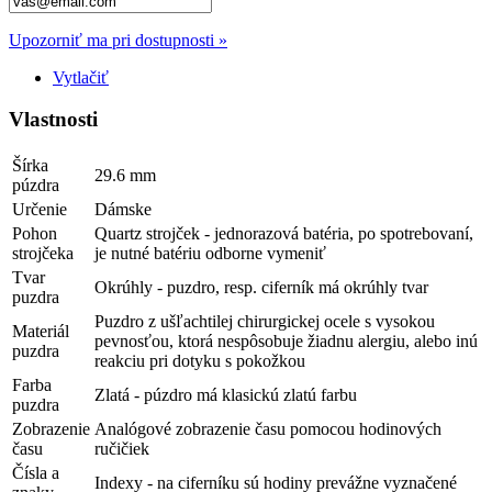
Upozorniť ma pri dostupnosti »
Vytlačiť
Vlastnosti
Šírka
29.6 mm
púzdra
Určenie
Dámske
Pohon
Quartz strojček - jednorazová batéria, po spotrebovaní,
strojčeka
je nutné batériu odborne vymeniť
Tvar
Okrúhly - puzdro, resp. ciferník má okrúhly tvar
puzdra
Puzdro z ušľachtilej chirurgickej ocele s vysokou
Materiál
pevnosťou, ktorá nespôsobuje žiadnu alergiu, alebo inú
puzdra
reakciu pri dotyku s pokožkou
Farba
Zlatá - púzdro má klasickú zlatú farbu
puzdra
Zobrazenie
Analógové zobrazenie času pomocou hodinových
času
ručičiek
Čísla a
Indexy - na ciferníku sú hodiny prevážne vyznačené