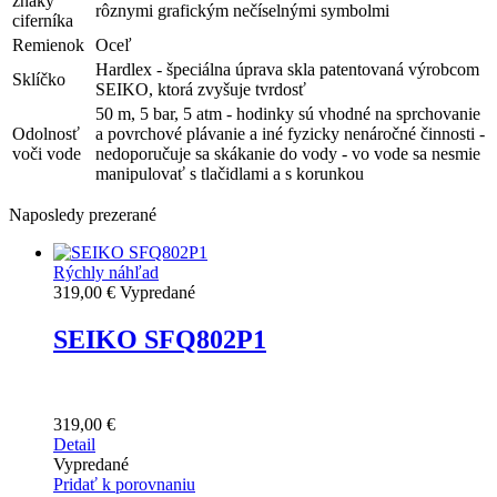
znaky
rôznymi grafickým nečíselnými symbolmi
ciferníka
Remienok
Oceľ
Hardlex - špeciálna úprava skla patentovaná výrobcom
Sklíčko
SEIKO, ktorá zvyšuje tvrdosť
50 m, 5 bar, 5 atm - hodinky sú vhodné na sprchovanie
Odolnosť
a povrchové plávanie a iné fyzicky nenáročné činnosti -
voči vode
nedoporučuje sa skákanie do vody - vo vode sa nesmie
manipulovať s tlačidlami a s korunkou
Naposledy prezerané
Rýchly náhľad
319,00 €
Vypredané
SEIKO SFQ802P1
319,00 €
Detail
Vypredané
Pridať k porovnaniu