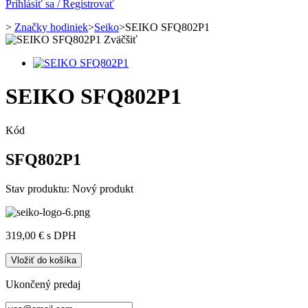
Prihlásiť sa / Registrovať
>
Značky hodiniek
>
Seiko
>
SEIKO SFQ802P1
Zväčšiť
SEIKO SFQ802P1
Kód
SFQ802P1
Stav produktu:
Nový produkt
319,00 €
s DPH
Vložiť do košíka
Ukončený predaj