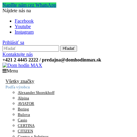
Napíšte nám cez WhatsApp
Nájdete nás na
Facebook
Youtube
Instagram
Prihlásiť sa
Hľadať
Kontaktujte nás
+421 2 4445 2222 / predajna@domhodinmax.sk
Menu
Všetky značky
Podľa výrobcu
Alexander Shorokhoff
Alpina
AVIATOR
Bering
Bulova
Casio
CERTINA
CITIZEN
Cuervo y Sobrinos