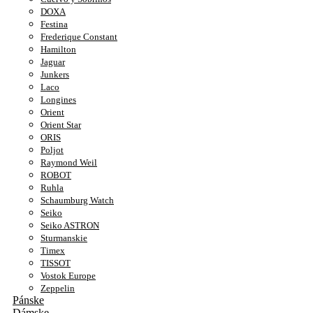
DOXA
Festina
Frederique Constant
Hamilton
Jaguar
Junkers
Laco
Longines
Orient
Orient Star
ORIS
Poljot
Raymond Weil
ROBOT
Ruhla
Schaumburg Watch
Seiko
Seiko ASTRON
Sturmanskie
Timex
TISSOT
Vostok Europe
Zeppelin
Pánske
Dámske