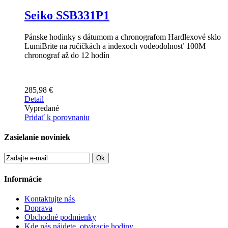
Seiko SSB331P1
Pánske hodinky s dátumom a chronografom Hardlexové sklo
LumiBrite na ručičkách a indexoch vodeodolnosť 100M
chronograf až do 12 hodín
285,98 €
Detail
Vypredané
Pridať k porovnaniu
Zasielanie noviniek
Ok
Informácie
Kontaktujte nás
Doprava
Obchodné podmienky
Kde nás nájdete, otváracie hodiny