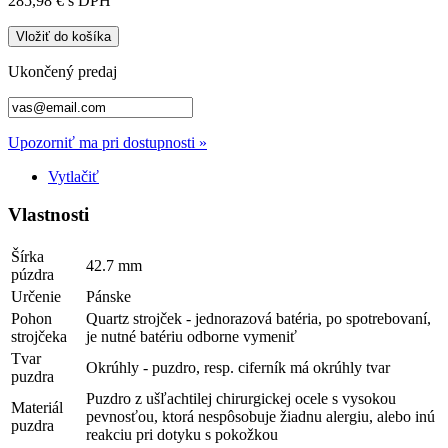
285,98 €
s DPH
Vložiť do košíka
Ukončený predaj
Upozorniť ma pri dostupnosti »
Vytlačiť
Vlastnosti
Šírka
42.7 mm
púzdra
Určenie
Pánske
Pohon
Quartz strojček - jednorazová batéria, po spotrebovaní,
strojčeka
je nutné batériu odborne vymeniť
Tvar
Okrúhly - puzdro, resp. ciferník má okrúhly tvar
puzdra
Puzdro z ušľachtilej chirurgickej ocele s vysokou
Materiál
pevnosťou, ktorá nespôsobuje žiadnu alergiu, alebo inú
puzdra
reakciu pri dotyku s pokožkou