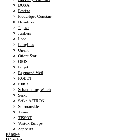
DOXA
Festina
Frederique Constant
Hamilton
Jaguar
Junkers
Laco
Longines
Orient
Orient Star
ORIS
Poljot
Raymond Weil
ROBOT
Ruhla
Schaumburg Watch
Seiko
Seiko ASTRON
Sturmanskie
Timex
TISSOT
Vostok Europe
Zeppelin
Pánske
Dámske