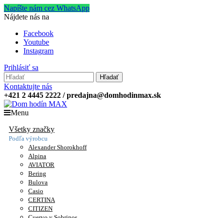
Napíšte nám cez WhatsApp
Nájdete nás na
Facebook
Youtube
Instagram
Prihlásiť sa
Hľadať
Kontaktujte nás
+421 2 4445 2222 / predajna@domhodinmax.sk
Menu
Všetky značky
Podľa výrobcu
Alexander Shorokhoff
Alpina
AVIATOR
Bering
Bulova
Casio
CERTINA
CITIZEN
Cuervo y Sobrinos