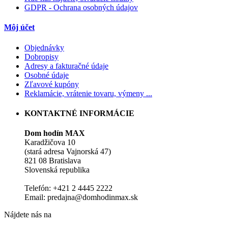
GDPR - Ochrana osobných údajov
Môj účet
Objednávky
Dobropisy
Adresy a fakturačné údaje
Osobné údaje
Zľavové kupóny
Reklamácie, vrátenie tovaru, výmeny ...
KONTAKTNÉ INFORMÁCIE
Dom hodín MAX
Karadžičova 10
(stará adresa Vajnorská 47)
821 08 Bratislava
Slovenská republika
Telefón: +421 2 4445 2222
Email: predajna@domhodinmax.sk
Nájdete nás na