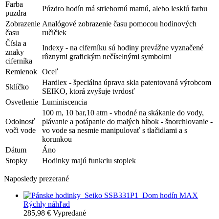
Farba
Púzdro hodín má striebornú matnú, alebo lesklú farbu
puzdra
Zobrazenie
Analógové zobrazenie času pomocou hodinových
času
ručičiek
Čísla a
Indexy - na ciferníku sú hodiny prevážne vyznačené
znaky
rôznymi grafickým nečíselnými symbolmi
ciferníka
Remienok
Oceľ
Hardlex - špeciálna úprava skla patentovaná výrobcom
Sklíčko
SEIKO, ktorá zvyšuje tvrdosť
Osvetlenie
Luminiscencia
100 m, 10 bar,10 atm - vhodné na skákanie do vody,
Odolnosť
plávanie a potápanie do malých hĺbok - šnorchlovanie -
voči vode
vo vode sa nesmie manipulovať s tlačidlami a s
korunkou
Dátum
Áno
Stopky
Hodinky majú funkciu stopiek
Naposledy prezerané
Rýchly náhľad
285,98 €
Vypredané