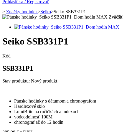
Prihlásiť sa / Registrovať
>
Značky hodiniek
>
Seiko
>
Seiko SSB331P1
Zväčšiť
Seiko SSB331P1
Kód
SSB331P1
Stav produktu:
Nový produkt
Pánske hodinky s dátumom a chronografom
Hardlexové sklo
LumiBrite na ručičkách a indexoch
vodeodolnosť 100M
chronograf až do 12 hodín