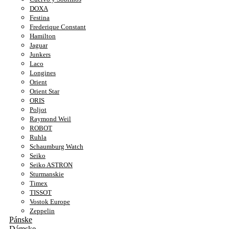
DOXA
Festina
Frederique Constant
Hamilton
Jaguar
Junkers
Laco
Longines
Orient
Orient Star
ORIS
Poljot
Raymond Weil
ROBOT
Ruhla
Schaumburg Watch
Seiko
Seiko ASTRON
Sturmanskie
Timex
TISSOT
Vostok Europe
Zeppelin
Pánske
Dámske