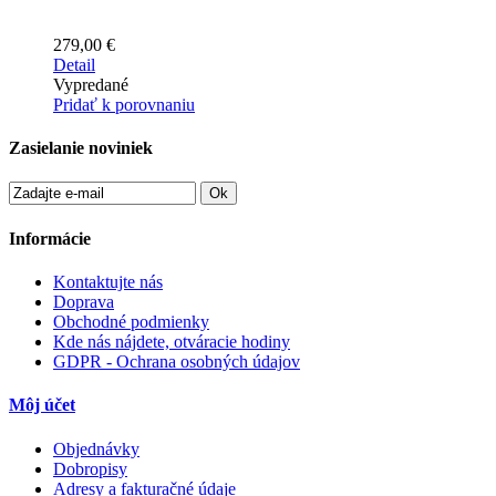
279,00 €
Detail
Vypredané
Pridať k porovnaniu
Zasielanie noviniek
Ok
Informácie
Kontaktujte nás
Doprava
Obchodné podmienky
Kde nás nájdete, otváracie hodiny
GDPR - Ochrana osobných údajov
Môj účet
Objednávky
Dobropisy
Adresy a fakturačné údaje