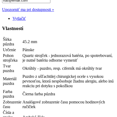
Upozorniť ma pri dostupnosti »
Vytlačiť
Vlastnosti
Šírka
45.2 mm
púzdra
Určenie
Pánske
Pohon
Quartz strojček - jednorazová batéria, po spotrebovaní,
strojčeka
je nutné batériu odborne vymeniť
Tvar
Okrúhly - puzdro, resp. ciferník má okrúhly tvar
puzdra
Puzdro z ušľachtilej chirurgickej ocele s vysokou
Materiál
pevnosťou, ktorá nespôsobuje žiadnu alergiu, alebo inú
puzdra
reakciu pri dotyku s pokožkou
Farba
Čierna farba púzdra
puzdra
Zobrazenie
Analógové zobrazenie času pomocou hodinových
času
ručičiek
Čísla a