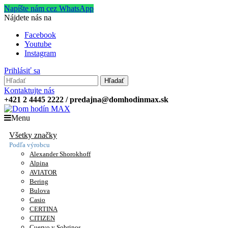
Napíšte nám cez WhatsApp
Nájdete nás na
Facebook
Youtube
Instagram
Prihlásiť sa
Hľadať
Kontaktujte nás
+421 2 4445 2222 / predajna@domhodinmax.sk
Menu
Všetky značky
Podľa výrobcu
Alexander Shorokhoff
Alpina
AVIATOR
Bering
Bulova
Casio
CERTINA
CITIZEN
Cuervo y Sobrinos