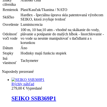
znaky
Arabské čísla
ciferníka
Remienok
Plast/Kaučuk/Tkanina / NATO
Hardlex - špeciálna úprava skla patentovaná výrobcom
Sklíčko
SEIKO, ktorá zvyšuje tvrdosť
Osvetlenie
Luminiscencia
100 m, 10 bar,10 atm - vhodné na skákanie do vody,
Odolnosť
plávanie a potápanie do malých hĺbok - šnorchlovanie -
voči vode
vo vode sa nesmie manipulovať s tlačidlami a s
korunkou
Dátum
Áno
Stopky
Hodinky majú funkciu stopiek
Iná
Tachymeter
vlastnosť
Naposledy prezerané
Rýchly náhľad
279,00 €
Vypredané
SEIKO SSB369P1