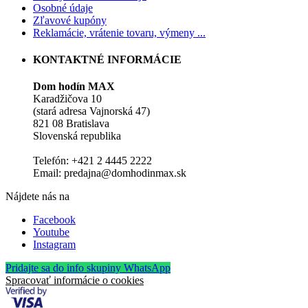
Osobné údaje
Zľavové kupóny
Reklamácie, vrátenie tovaru, výmeny ...
KONTAKTNÉ INFORMÁCIE
Dom hodín MAX
Karadžičova 10
(stará adresa Vajnorská 47)
821 08 Bratislava
Slovenská republika
Telefón: +421 2 4445 2222
Email: predajna@domhodinmax.sk
Nájdete nás na
Facebook
Youtube
Instagram
Pridajte sa do info skupiny WhatsApp
Spracovať informácie o cookies