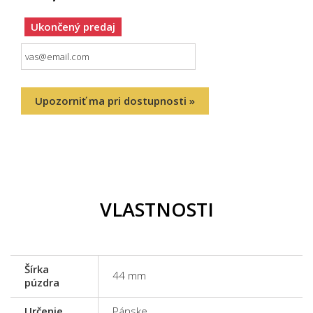
Ukončený predaj
Upozorniť ma pri dostupnosti »
VLASTNOSTI
Šírka
44 mm
púzdra
Určenie
Pánske