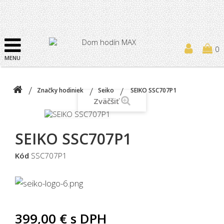
0
MENU
Značky hodiniek
Seiko
SEIKO SSC707P1
Zväčšiť
SEIKO SSC707P1
Kód
SSC707P1
399,00 €
s DPH