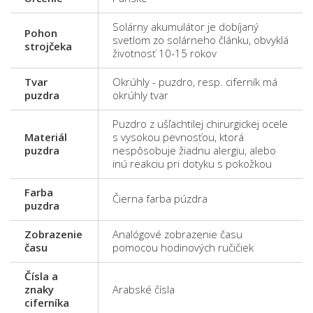
Solárny akumulátor je dobíjaný
Pohon
svetlom zo solárneho článku, obvyklá
strojčeka
životnosť 10-15 rokov
Tvar
Okrúhly - puzdro, resp. ciferník má
puzdra
okrúhly tvar
Puzdro z ušľachtilej chirurgickej ocele
Materiál
s vysokou pevnosťou, ktorá
puzdra
nespôsobuje žiadnu alergiu, alebo
inú reakciu pri dotyku s pokožkou
Farba
Čierna farba púzdra
puzdra
Zobrazenie
Analógové zobrazenie času
času
pomocou hodinových ručičiek
Čísla a
znaky
Arabské čísla
ciferníka