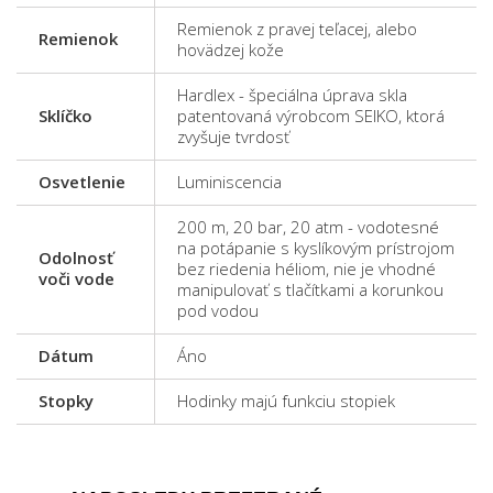
Remienok z pravej teľacej, alebo
Remienok
hovädzej kože
Hardlex - špeciálna úprava skla
Sklíčko
patentovaná výrobcom SEIKO, ktorá
zvyšuje tvrdosť
Osvetlenie
Luminiscencia
200 m, 20 bar, 20 atm - vodotesné
na potápanie s kyslíkovým prístrojom
Odolnosť
bez riedenia héliom, nie je vhodné
voči vode
manipulovať s tlačítkami a korunkou
pod vodou
Dátum
Áno
Stopky
Hodinky majú funkciu stopiek