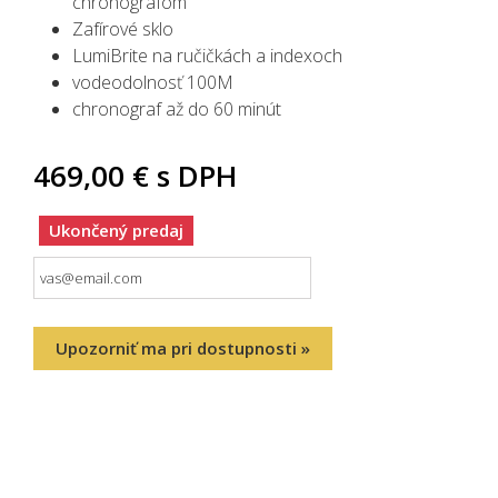
chronografom
Zafírové sklo
LumiBrite na ručičkách a indexoch
vodeodolnosť 100M
chronograf až do 60 minút
469,00 €
s DPH
Ukončený predaj
Upozorniť ma pri dostupnosti »