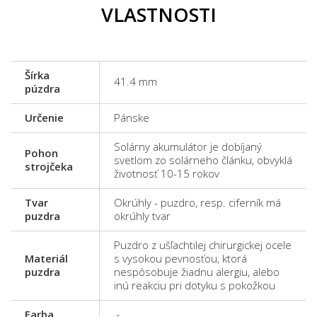
VLASTNOSTI
Šírka
41.4 mm
púzdra
Určenie
Pánske
Solárny akumulátor je dobíjaný
Pohon
svetlom zo solárneho článku, obvyklá
strojčeka
životnosť 10-15 rokov
Tvar
Okrúhly - puzdro, resp. ciferník má
puzdra
okrúhly tvar
Puzdro z ušľachtilej chirurgickej ocele
Materiál
s vysokou pevnosťou, ktorá
puzdra
nespôsobuje žiadnu alergiu, alebo
inú reakciu pri dotyku s pokožkou
Farba