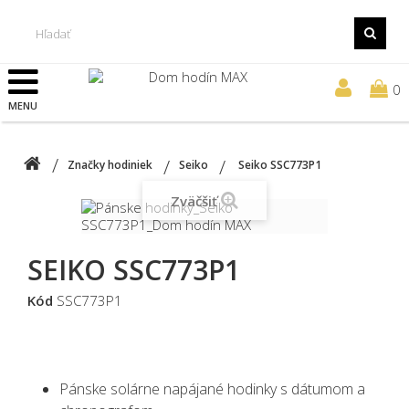
0
MENU
Značky hodiniek
Seiko
Seiko SSC773P1
Zväčšiť
SEIKO SSC773P1
Kód
SSC773P1
Pánske solárne napájané hodinky s dátumom a