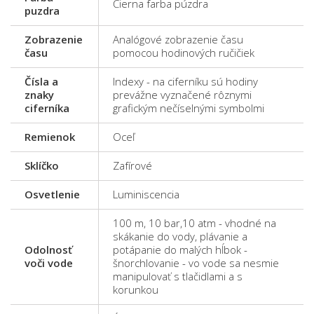
Čierna farba púzdra
puzdra
Zobrazenie
Analógové zobrazenie času
času
pomocou hodinových ručičiek
Čísla a
Indexy - na ciferníku sú hodiny
znaky
prevážne vyznačené rôznymi
ciferníka
grafickým nečíselnými symbolmi
Remienok
Oceľ
Sklíčko
Zafírové
Osvetlenie
Luminiscencia
100 m, 10 bar,10 atm - vhodné na
skákanie do vody, plávanie a
Odolnosť
potápanie do malých hĺbok -
voči vode
šnorchlovanie - vo vode sa nesmie
manipulovať s tlačidlami a s
korunkou