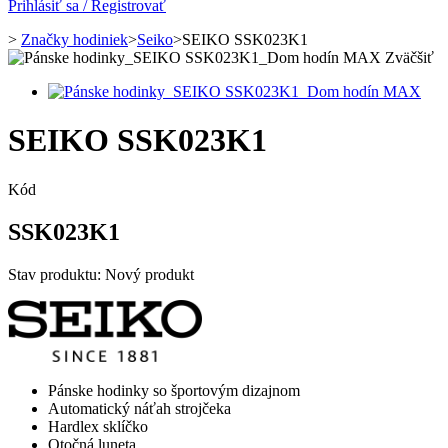
Prihlásiť sa / Registrovať
>
Značky hodiniek
>
Seiko
>
SEIKO SSK023K1
Zväčšiť
SEIKO SSK023K1
Kód
SSK023K1
Stav produktu:
Nový produkt
Pánske hodinky so športovým dizajnom
Automatický náťah strojčeka
Hardlex sklíčko
Otočná luneta