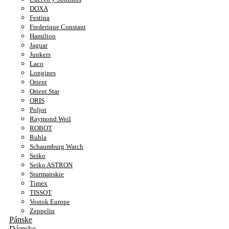
DOXA
Festina
Frederique Constant
Hamilton
Jaguar
Junkers
Laco
Longines
Orient
Orient Star
ORIS
Poljot
Raymond Weil
ROBOT
Ruhla
Schaumburg Watch
Seiko
Seiko ASTRON
Sturmanskie
Timex
TISSOT
Vostok Europe
Zeppelin
Pánske
Dámske