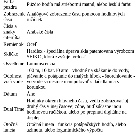
Farba
Púzdro hodín má striebornú matnú, alebo lesklú farbu
puzdra
Zobrazenie
Analógové zobrazenie času pomocou hodinových
času
ručičiek
Čísla a
znaky
Arabské čísla
ciferníka
Remienok
Oceľ
Hardlex - špeciálna úprava skla patentovaná výrobcom
Sklíčko
SEIKO, ktorá zvyšuje tvrdosť
Osvetlenie
Luminiscencia
100 m, 10 bar,10 atm - vhodné na skákanie do vody,
Odolnosť
plávanie a potápanie do malých hĺbok - šnorchlovanie -
voči vode
vo vode sa nesmie manipulovať s tlačidlami a s
korunkou
Dátum
Áno
Hodinky okrem hlavného času, vedia zobrazovať aj
druhý čas v inej časovej zóne, buď súčasne inou
Dual Time
hodinovou ručičkou, alebo po prepnutí digitálne na
displeji
Otočná
Otočná luneta - funkcia potápačských hodín, alebo
luneta
azimutu, alebo logaritmického výpočtu