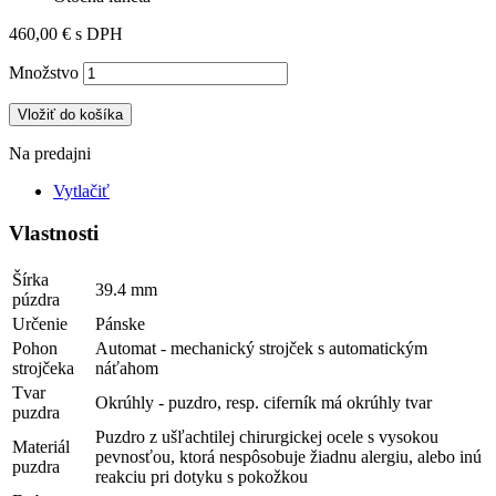
460,00 €
s DPH
Množstvo
Vložiť do košíka
Na predajni
Vytlačiť
Vlastnosti
Šírka
39.4 mm
púzdra
Určenie
Pánske
Pohon
Automat - mechanický strojček s automatickým
strojčeka
náťahom
Tvar
Okrúhly - puzdro, resp. ciferník má okrúhly tvar
puzdra
Puzdro z ušľachtilej chirurgickej ocele s vysokou
Materiál
pevnosťou, ktorá nespôsobuje žiadnu alergiu, alebo inú
puzdra
reakciu pri dotyku s pokožkou