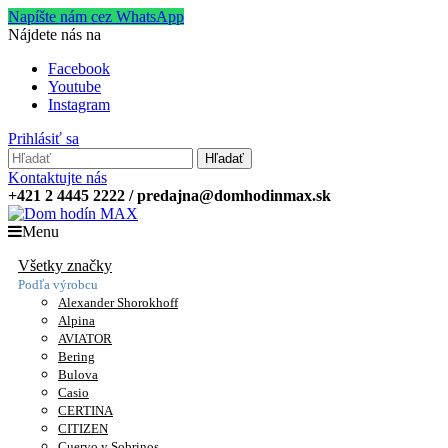
Napíšte nám cez WhatsApp
Nájdete nás na
Facebook
Youtube
Instagram
Prihlásiť sa
Hľadať
Kontaktujte nás
+421 2 4445 2222 / predajna@domhodinmax.sk
Menu
Všetky značky
Podľa výrobcu
Alexander Shorokhoff
Alpina
AVIATOR
Bering
Bulova
Casio
CERTINA
CITIZEN
Cuervo y Sobrinos