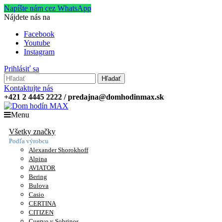
Napíšte nám cez WhatsApp
Nájdete nás na
Facebook
Youtube
Instagram
Prihlásiť sa
Hľadať
Kontaktujte nás
+421 2 4445 2222 / predajna@domhodinmax.sk
Menu
Všetky značky
Podľa výrobcu
Alexander Shorokhoff
Alpina
AVIATOR
Bering
Bulova
Casio
CERTINA
CITIZEN
Cuervo y Sobrinos