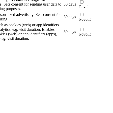
s.
Sets consent for sending user data to
30 days
Povoliť
ing purposes.
rsonalized advertising.
Sets consent for
30 days
ising.
Povoliť
ch as cookies (web) or app identifiers
alytics, e.g. visit duration.
Enables
30 days
kies (web) or app identifiers (apps),
Povoliť
 e.g. visit duration.