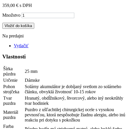
359,00 €
s DPH
Množstvo
Vložiť do košíka
Na predajni
Vytlačiť
Vlastnosti
Šírka
25 mm
púzdra
Určenie
Dámske
Pohon
Solárny akumulátor je dobíjaný svetlom zo solárneho
strojčeka
článku, obvyklá životnosť 10-15 rokov
Tvar
Hranatý, obdĺžnikový, štvorcový, alebo iný neokrúhly
puzdra
tvar hodiniek
Puzdro z ušľachtilej chirurgickej ocele s vysokou
Materiál
pevnosťou, ktorá nespôsobuje žiadnu alergiu, alebo inú
puzdra
reakciu pri dotyku s pokožkou
Farba
Púzdro hodín má striebornú matnú, alebo lesklú farbu