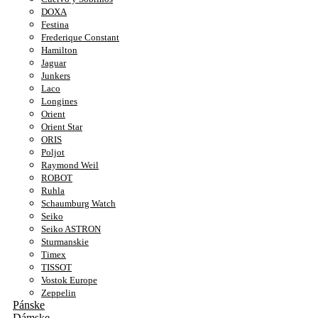
DOXA
Festina
Frederique Constant
Hamilton
Jaguar
Junkers
Laco
Longines
Orient
Orient Star
ORIS
Poljot
Raymond Weil
ROBOT
Ruhla
Schaumburg Watch
Seiko
Seiko ASTRON
Sturmanskie
Timex
TISSOT
Vostok Europe
Zeppelin
Pánske
Dámske