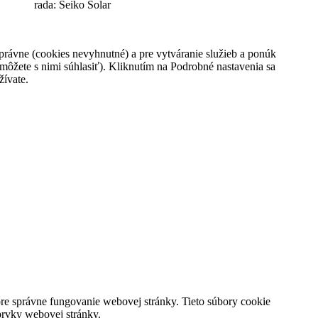
rada: Seiko Solar
359,00 €
rávne (cookies nevyhnutné) a pre vytváranie služieb a ponúk
Vložiť do košíka
môžete s nimi súhlasiť). Kliknutím na Podrobné nastavenia sa
Na predajni
žívate.
Pridať k porovnaniu
prev
next
Zasielanie noviniek
Ok
Informácie
Môj účet
KONTAKTNÉ INFORMÁCIE
Dom hodín MAX
e správne fungovanie webovej stránky. Tieto súbory cookie
Karadžičova 10
prvky webovej stránky.