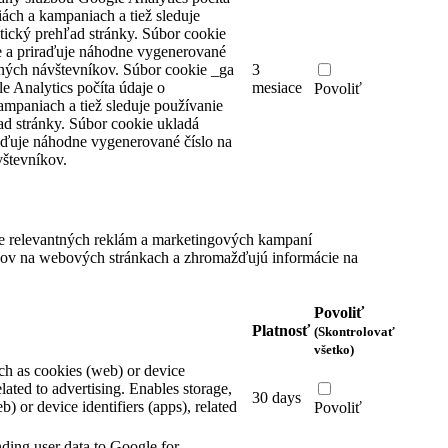
iách a kampaniach a tiež sleduje
tický prehľad stránky. Súbor cookie
 a priraďuje náhodne vygenerované
čných návštevníkov.
Súbor cookie _ga
3
e Analytics počíta údaje o
mesiace
Povoliť
ampaniach a tiež sleduje používanie
ad stránky. Súbor cookie ukladá
aďuje náhodne vygenerované číslo na
števníkov.
e relevantných reklám a marketingových kampaní
íkov na webových stránkach a zhromažďujú informácie na
Povoliť
Platnosť
(Skontrolovať
všetko)
ch as cookies (web) or device
elated to advertising.
Enables storage,
30 days
) or device identifiers (apps), related
Povoliť
nding user data to Google for