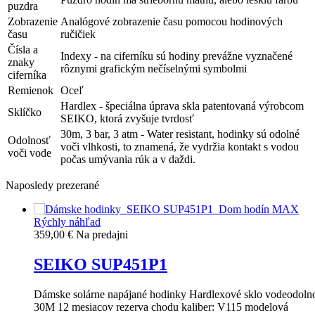
puzdra
Zobrazenie
Analógové zobrazenie času pomocou hodinových
času
ručičiek
Čísla a
Indexy - na ciferníku sú hodiny prevážne vyznačené
znaky
rôznymi grafickým nečíselnými symbolmi
ciferníka
Remienok
Oceľ
Hardlex - špeciálna úprava skla patentovaná výrobcom
Sklíčko
SEIKO, ktorá zvyšuje tvrdosť
30m, 3 bar, 3 atm - Water resistant, hodinky sú odolné
Odolnosť
voči vlhkosti, to znamená, že vydržia kontakt s vodou
voči vode
počas umývania rúk a v daždi.
Naposledy prezerané
Rýchly náhľad
359,00 €
Na predajni
SEIKO SUP451P1
Dámske solárne napájané hodinky Hardlexové sklo vodeodoln
30M 12 mesiacov rezerva chodu kaliber: V115 modelová