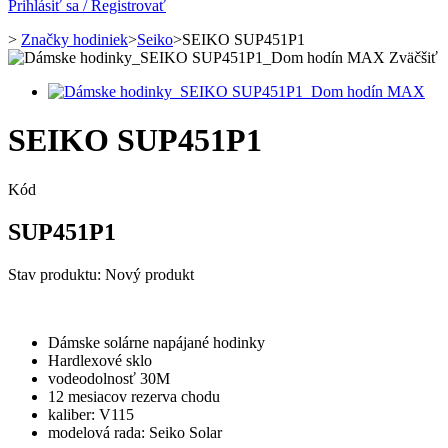
Prihlásiť sa / Registrovať
>
Značky hodiniek
>
Seiko
>
SEIKO SUP451P1
Zväčšiť
SEIKO SUP451P1
Kód
SUP451P1
Stav produktu:
Nový produkt
Dámske
solárne napájané hodinky
Hardlexové sklo
vodeodolnosť 30M
12 mesiacov rezerva chodu
kaliber: V115
modelová rada:
Seiko Solar