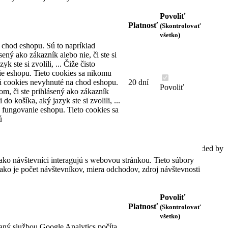
(stará adresa Vajnorská 47)
821 08 Bratislava
Povoliť
Slovenská republika
Platnosť
(Skontrolovať
všetko)
Telefón: +421 2 4445 2222
 chod eshopu. Sú to napríklad
Email: predajna@domhodinmax.sk
sený ako zákazník alebo nie, či ste si
yk ste si zvolili, ... Čiže čisto
Nájdete nás na
e eshopu. Tieto cookies sa nikomu
ú cookies nevyhnuté na chod eshopu.
20 dní
Facebook
Povoliť
om, či ste prihlásený ako zákazník
Youtube
i do košíka, aký jazyk ste si zvolili, ...
Instagram
 fungovanie eshopu. Tieto cookies sa
ú
Pridajte sa do info skupiny WhatsApp
Spracovať informácie o cookies
© 2020 AutoTel Bratislava spol. s r.o., All rights reserved, Coded by
Cero Design
ako návštevníci interagujú s webovou stránkou. Tieto súbory
ko je počet návštevníkov, miera odchodov, zdroj návštevnosti
Povoliť
Platnosť
(Skontrolovať
všetko)
aný službou Google Analytics počíta