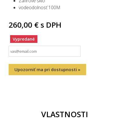
Zafírové sklo
vodeodolnosť 100M
260,00 €
s DPH
Vypredané
Upozorniť ma pri dostupnosti »
VLASTNOSTI