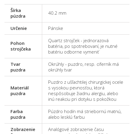
Šírka
40.2 mm
púzdra
Určenie
Pánske
Quartz strojček - jednorazová
Pohon
batéria, po spotrebovaní, je nutné
strojčeka
batériu odborne vymeniť
Tvar
Okrúhly - puzdro, resp. ciferník má
puzdra
okrúhly tvar
Puzdro z ušľachtilej chirurgickej ocele
Materiál
s vysokou pevnosťou, ktorá
puzdra
nespôsobuje žiadnu alergiu, alebo
inú reakciu pri dotyku s pokožkou
Farba
Púzdro hodín má striebornú matnú,
puzdra
alebo lesklú farbu
Zobrazenie
Analógové zobrazenie času