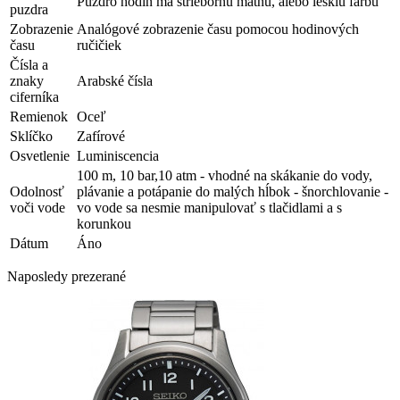
Púzdro hodín má striebornú matnú, alebo lesklú farbu
puzdra
Zobrazenie
Analógové zobrazenie času pomocou hodinových
času
ručičiek
Čísla a
znaky
Arabské čísla
ciferníka
Remienok
Oceľ
Sklíčko
Zafírové
Osvetlenie
Luminiscencia
100 m, 10 bar,10 atm - vhodné na skákanie do vody,
Odolnosť
plávanie a potápanie do malých hĺbok - šnorchlovanie -
voči vode
vo vode sa nesmie manipulovať s tlačidlami a s
korunkou
Dátum
Áno
Naposledy prezerané