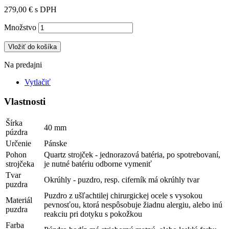
279,00 €
s DPH
Množstvo
Vložiť do košíka
Na predajni
Vytlačiť
Vlastnosti
Šírka
40 mm
púzdra
Určenie
Pánske
Pohon
Quartz strojček - jednorazová batéria, po spotrebovaní,
strojčeka
je nutné batériu odborne vymeniť
Tvar
Okrúhly - puzdro, resp. ciferník má okrúhly tvar
puzdra
Puzdro z ušľachtilej chirurgickej ocele s vysokou
Materiál
pevnosťou, ktorá nespôsobuje žiadnu alergiu, alebo inú
puzdra
reakciu pri dotyku s pokožkou
Farba