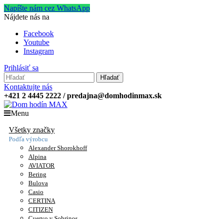
Napíšte nám cez WhatsApp
Nájdete nás na
Facebook
Youtube
Instagram
Prihlásiť sa
Hľadať
Kontaktujte nás
+421 2 4445 2222 / predajna@domhodinmax.sk
Menu
Všetky značky
Podľa výrobcu
Alexander Shorokhoff
Alpina
AVIATOR
Bering
Bulova
Casio
CERTINA
CITIZEN
Cuervo y Sobrinos