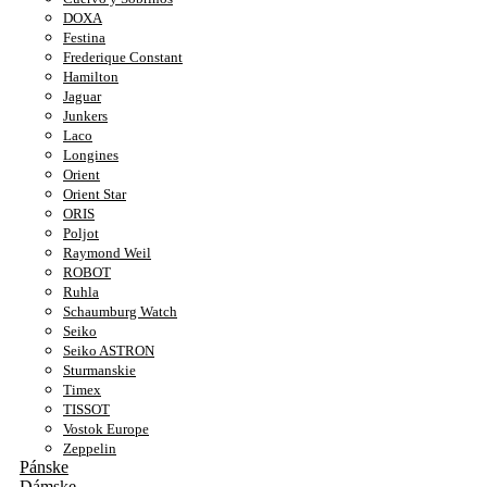
DOXA
Festina
Frederique Constant
Hamilton
Jaguar
Junkers
Laco
Longines
Orient
Orient Star
ORIS
Poljot
Raymond Weil
ROBOT
Ruhla
Schaumburg Watch
Seiko
Seiko ASTRON
Sturmanskie
Timex
TISSOT
Vostok Europe
Zeppelin
Pánske
Dámske