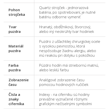
Quartz strojček - jednorazová
Pohon
batéria, po spotrebovaní, je nutné
strojčeka
batériu odborne vymeniť
Tvar
Hranatý, obdĺžnikový, štvorcový,
puzdra
alebo iný neokrúhly tvar hodiniek
Puzdro z ušľachtilej chirurgickej ocele
Materiál
s vysokou pevnosťou, ktorá
puzdra
nespôsobuje žiadnu alergiu, alebo
inú reakciu pri dotyku s pokožkou
Farba
Púzdro hodín má striebornú matnú,
puzdra
alebo lesklú farbu
Zobrazenie
Analógové zobrazenie času
času
pomocou hodinových ručičiek
Čísla a
Indexy - na ciferníku sú hodiny
znaky
prevážne vyznačené rôznymi
ciferníka
grafickým nečíselnými symbolmi