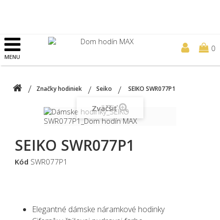
0
MENU
Značky hodiniek
Seiko
SEIKO SWR077P1
Zväčšiť
SEIKO SWR077P1
Kód
SWR077P1
Elegantné dámske náramkové hodinky