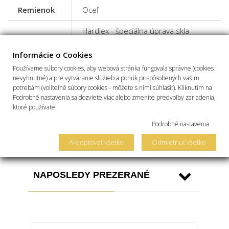
Remienok
Oceľ
Hardlex - špeciálna úprava skla
Sklíčko
patentovaná výrobcom SEIKO, ktorá
zvyšuje tvrdosť
Informácie o Cookies
Používame súbory cookies, aby webová stránka fungovala správne (cookies
50 m, 5 bar, 5 atm - hodinky sú
nevyhnutné) a pre vytváranie služieb a ponúk prispôsobených vašim
vhodné na sprchovanie a povrchové
potrebám (voliteľné súbory cookies - môžete s nimi súhlasiť). Kliknutím na
plávanie a iné fyzicky nenáročné
Odolnosť
Podrobné nastavenia sa dozviete viac alebo zmeníte predvoľby zariadenia,
činnosti - nedoporučuje sa skákanie
voči vode
ktoré používate.
do vody - vo vode sa nesmie
manipulovať s tlačidlami a s
Podrobné nastavenia
korunkou
Akceptovať všetko
Odmietnuť všetko
NAPOSLEDY PREZERANÉ