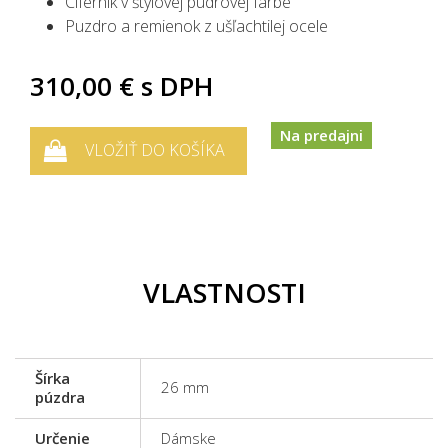
Ciferník v štýlovej pudrovej farbe
Puzdro a remienok z ušľachtilej ocele
310,00 €
s DPH
Na predajni
VLOŽIŤ DO KOŠÍKA
VLASTNOSTI
Šírka
26 mm
púzdra
Určenie
Dámske