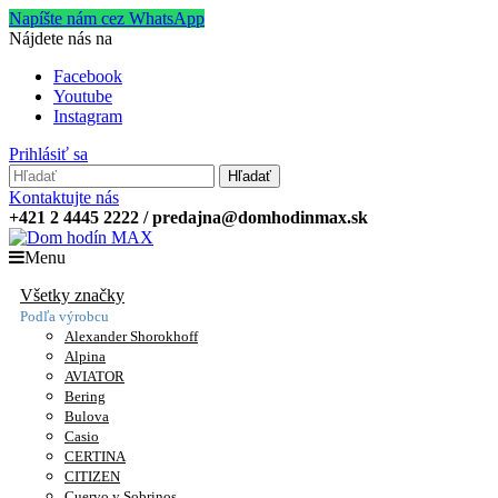
Napíšte nám cez WhatsApp
Nájdete nás na
Facebook
Youtube
Instagram
Prihlásiť sa
Hľadať
Kontaktujte nás
+421 2 4445 2222 / predajna@domhodinmax.sk
Menu
Všetky značky
Podľa výrobcu
Alexander Shorokhoff
Alpina
AVIATOR
Bering
Bulova
Casio
CERTINA
CITIZEN
Cuervo y Sobrinos