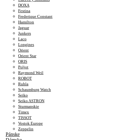
DOXA
Festina
Frederique Constant
Hamilton
Jaguar
Junkers
Laco
Longines
Orient
Orient Star
ORIS
Poljot
Raymond Weil
ROBOT
Ruhla
Schaumburg Watch
Seiko
Seiko ASTRON
Sturmanskie
Timex
TISSOT
Vostok Europe
Zeppelin
Pánske
Dámske