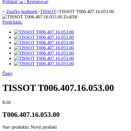
Prihlásiť sa / Registrovať
>
Značky hodiniek
>
TISSOT
>
TISSOT T006.407.16.053.00
Zväčšiť
Predchádz.
Ďalej
TISSOT T006.407.16.053.00
Kód
T006.407.16.053.00
Stav produktu:
Nový produkt