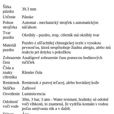
Šírka
39.3 mm
púzdra
Určenie
Pánske
Pohon
Automat - mechanický strojček s automatickým
strojčeka
náťahom
Tvar
Okrúhly - puzdro, resp. ciferník má okrúhly tvar
puzdra
Puzdro z ušľachtilej chirurgickej ocele s vysokou
Materiál
pevnosťou, ktorá nespôsobuje žiadnu alergiu, alebo inú
puzdra
reakciu pri dotyku s pokožkou
Zobrazenie
Analógové zobrazenie času pomocou hodinových
času
ručičiek
Čísla a
znaky
Rímske čisla
ciferníka
Remienok
Remienok z pravej teľacej, alebo hovädzej kože
Sklíčko
Zafírové
Osvetlenie
Luminiscencia
30m, 3 bar, 3 atm - Water resistant, hodinky sú odolné
Odolnosť
voči vlhkosti, to znamená, že vydržia kontakt s vodou
voči vode
počas umývania rúk a v daždi.