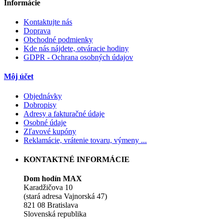
Informácie
Kontaktujte nás
Doprava
Obchodné podmienky
Kde nás nájdete, otváracie hodiny
GDPR - Ochrana osobných údajov
Môj účet
Objednávky
Dobropisy
Adresy a fakturačné údaje
Osobné údaje
Zľavové kupóny
Reklamácie, vrátenie tovaru, výmeny ...
KONTAKTNÉ INFORMÁCIE
Dom hodín MAX
Karadžičova 10
(stará adresa Vajnorská 47)
821 08 Bratislava
Slovenská republika