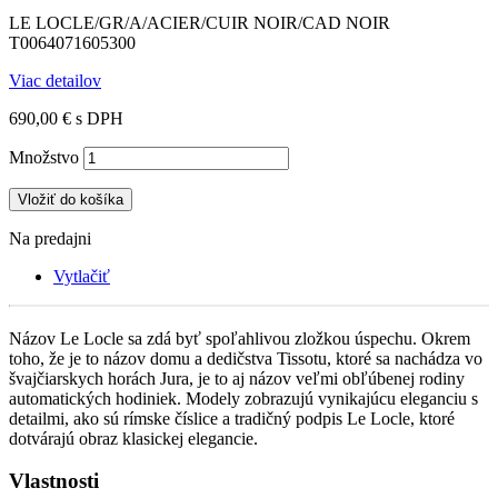
LE LOCLE/GR/A/ACIER/CUIR NOIR/CAD NOIR
T0064071605300
Viac detailov
690,00 €
s DPH
Množstvo
Vložiť do košíka
Na predajni
Vytlačiť
Názov Le Locle sa zdá byť spoľahlivou zložkou úspechu. Okrem
toho, že je to názov domu a dedičstva Tissotu, ktoré sa nachádza vo
švajčiarskych horách Jura, je to aj názov veľmi obľúbenej rodiny
automatických hodiniek. Modely zobrazujú vynikajúcu eleganciu s
detailmi, ako sú rímske číslice a tradičný podpis Le Locle, ktoré
dotvárajú obraz klasickej elegancie.
Vlastnosti