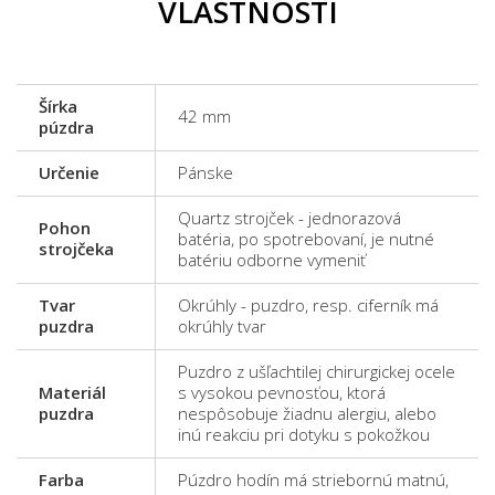
VLASTNOSTI
Šírka
42 mm
púzdra
Určenie
Pánske
Quartz strojček - jednorazová
Pohon
batéria, po spotrebovaní, je nutné
strojčeka
batériu odborne vymeniť
Tvar
Okrúhly - puzdro, resp. ciferník má
puzdra
okrúhly tvar
Puzdro z ušľachtilej chirurgickej ocele
Materiál
s vysokou pevnosťou, ktorá
puzdra
nespôsobuje žiadnu alergiu, alebo
inú reakciu pri dotyku s pokožkou
Farba
Púzdro hodín má striebornú matnú,