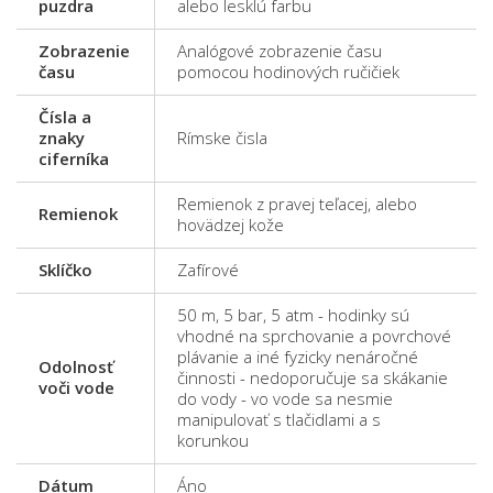
puzdra
alebo lesklú farbu
Zobrazenie
Analógové zobrazenie času
času
pomocou hodinových ručičiek
Čísla a
znaky
Rímske čisla
ciferníka
Remienok z pravej teľacej, alebo
Remienok
hovädzej kože
Sklíčko
Zafírové
50 m, 5 bar, 5 atm - hodinky sú
vhodné na sprchovanie a povrchové
plávanie a iné fyzicky nenáročné
Odolnosť
činnosti - nedoporučuje sa skákanie
voči vode
do vody - vo vode sa nesmie
manipulovať s tlačidlami a s
korunkou
Dátum
Áno