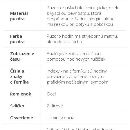
Puzdro z ušľachtilej chirurgickej ocele
Materiál
s vysokou pevnosťou, ktorá
puzdra
nespôsobuje žiadnu alergiu, alebo
inú reakciu pri dotyku s pokožkou
Farba
Púzdro hodín má striebornú matnú,
puzdra
alebo lesklú farbu
Zobrazenie
Analógové zobrazenie času
času
pomocou hodinových ručičiek
Čísla a
Indexy - na ciferníku sú hodiny
znaky
prevážne vyznačené rôznymi
ciferníka
grafickým nečíselnými symbolmi
Remienok
Oceľ
Sklíčko
Zafírové
Osvetlenie
Luminiscencia
100 m, 10 bar,10 atm - vhodné na