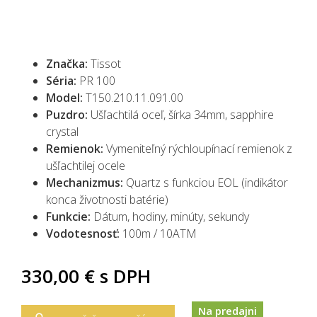
Značka:
Tissot
Séria:
PR 100
Model:
T150.210.11.091.00
Puzdro:
Ušľachtilá oceľ, šírka 34mm, sapphire
crystal
Remienok:
Vymeniteľný rýchloupínací remienok z
ušľachtilej ocele
Mechanizmus:
Quartz s funkciou EOL (indikátor
konca životnosti batérie)
Funkcie:
Dátum, hodiny, minúty, sekundy
Vodotesnosť:
100m / 10ATM
330,00 €
s DPH
Na predajni