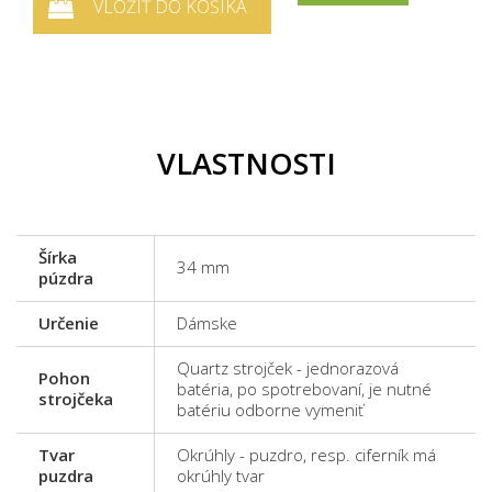
VLOŽIŤ DO KOŠÍKA
VLASTNOSTI
Šírka
34 mm
púzdra
Určenie
Dámske
Quartz strojček - jednorazová
Pohon
batéria, po spotrebovaní, je nutné
strojčeka
batériu odborne vymeniť
Tvar
Okrúhly - puzdro, resp. ciferník má
puzdra
okrúhly tvar