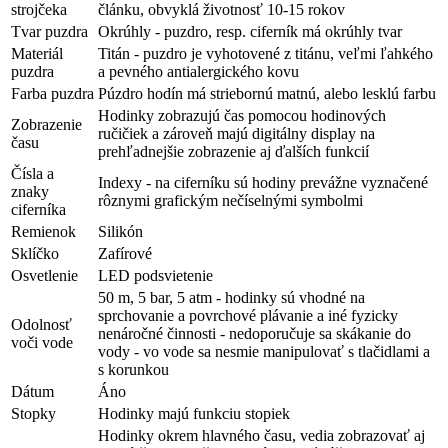
strojčeka
článku, obvyklá životnosť 10-15 rokov
Tvar puzdra
Okrúhly - puzdro, resp. ciferník má okrúhly tvar
Materiál
Titán - puzdro je vyhotovené z titánu, veľmi ľahkého
puzdra
a pevného antialergického kovu
Farba puzdra
Púzdro hodín má striebornú matnú, alebo lesklú farbu
Hodinky zobrazujú čas pomocou hodinových
Zobrazenie
ručičiek a zároveň majú digitálny display na
času
prehľadnejšie zobrazenie aj ďalších funkcií
Čísla a
Indexy - na ciferníku sú hodiny prevážne vyznačené
znaky
rôznymi grafickým nečíselnými symbolmi
ciferníka
Remienok
Silikón
Sklíčko
Zafírové
Osvetlenie
LED podsvietenie
50 m, 5 bar, 5 atm - hodinky sú vhodné na
sprchovanie a povrchové plávanie a iné fyzicky
Odolnosť
nenáročné činnosti - nedoporučuje sa skákanie do
voči vode
vody - vo vode sa nesmie manipulovať s tlačidlami a
s korunkou
Dátum
Áno
Stopky
Hodinky majú funkciu stopiek
Hodinky okrem hlavného času, vedia zobrazovať aj