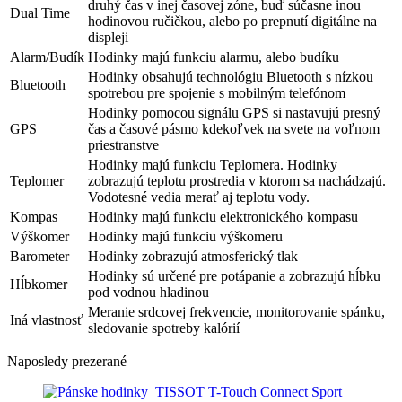
druhý čas v inej časovej zóne, buď súčasne inou
Dual Time
hodinovou ručičkou, alebo po prepnutí digitálne na
displeji
Alarm/Budík
Hodinky majú funkciu alarmu, alebo budíku
Hodinky obsahujú technológiu Bluetooth s nízkou
Bluetooth
spotrebou pre spojenie s mobilným telefónom
Hodinky pomocou signálu GPS si nastavujú presný
GPS
čas a časové pásmo kdekoľvek na svete na voľnom
priestranstve
Hodinky majú funkciu Teplomera. Hodinky
Teplomer
zobrazujú teplotu prostredia v ktorom sa nachádzajú.
Vodotesné vedia merať aj teplotu vody.
Kompas
Hodinky majú funkciu elektronického kompasu
Výškomer
Hodinky majú funkciu výškomeru
Barometer
Hodinky zobrazujú atmosferický tlak
Hodinky sú určené pre potápanie a zobrazujú hĺbku
Hĺbkomer
pod vodnou hladinou
Meranie srdcovej frekvencie, monitorovanie spánku,
Iná vlastnosť
sledovanie spotreby kalórií
Naposledy prezerané