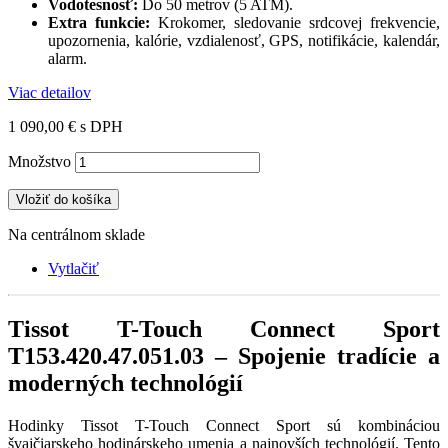
Vodotesnosť:
Do 50 metrov (5 ATM).
Extra funkcie:
Krokomer, sledovanie srdcovej frekvencie,
upozornenia, kalórie, vzdialenosť, GPS, notifikácie, kalendár,
alarm.
Viac detailov
1 090,00 €
s DPH
Množstvo
Vložiť do košíka
Na centrálnom sklade
Vytlačiť
Tissot T-Touch Connect Sport
T153.420.47.051.03 – Spojenie tradície a
moderných technológií
Hodinky Tissot T-Touch Connect Sport sú kombináciou
švajčiarskeho hodinárskeho umenia a najnovších technológií. Tento