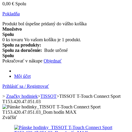
0,00 €
Spolu
Pokladňa
Produkt bol úspešne pridaný do vášho košíka
Množstvo
Spolu
0
ks tovaru
Vo vašom košíku je 1 produkt.
Spolu za produkty:
Spolu za doručenie:
Bude určené
Spolu
Pokračovať v nákupe
Objednať
Môj účet
Prihlásiť sa / Registrovať
>
Značky hodiniek
>
TISSOT
>
TISSOT T-Touch Connect Sport
T153.420.47.051.03
Zväčšiť