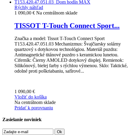
Rýchly náhľad
1 090,00 €
Na centrálnom sklade
TISSOT T-Touch Connect Sport...
Značka a model: Tissot T-Touch Connect Sport
T153.420.47.051.03 Mechanizmus: Švajčiarsky solárny
quartzový s dotykovou technológiou. Materiál puzdra:
Antimagnetické titánové puzdro s keramickou lunetou.
Ciferník: Čierny AMOLED dotykový displej. Remienok:
Silikónový, bielej farby s rýchlou výmenou. Sklo: Taktické,
odolné proti poškriabaniu, safírové...
1 090,00 €
Vložiť do košíka
Na centrálnom sklade
Pridať k porovnaniu
Zasielanie noviniek
Ok