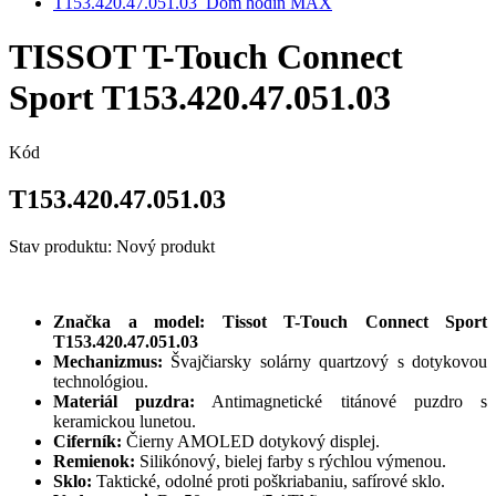
TISSOT T-Touch Connect
Sport T153.420.47.051.03
Kód
T153.420.47.051.03
Stav produktu:
Nový produkt
Značka a model:
Tissot T-Touch Connect Sport
T153.420.47.051.03
Mechanizmus:
Švajčiarsky solárny quartzový s dotykovou
technológiou.
Materiál puzdra:
Antimagnetické titánové puzdro s
keramickou lunetou.
Ciferník:
Čierny AMOLED dotykový displej.
Remienok:
Silikónový, bielej farby s rýchlou výmenou.
Sklo:
Taktické, odolné proti poškriabaniu, safírové sklo.