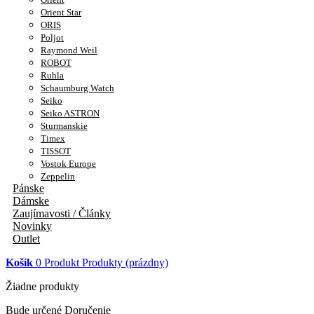
Orient Star
ORIS
Poljot
Raymond Weil
ROBOT
Ruhla
Schaumburg Watch
Seiko
Seiko ASTRON
Sturmanskie
Timex
TISSOT
Vostok Europe
Zeppelin
Pánske
Dámske
Zaujímavosti / Články
Novinky
Outlet
Košík
0
Produkt
Produkty
(prázdny)
Žiadne produkty
Bude určené
Doručenie