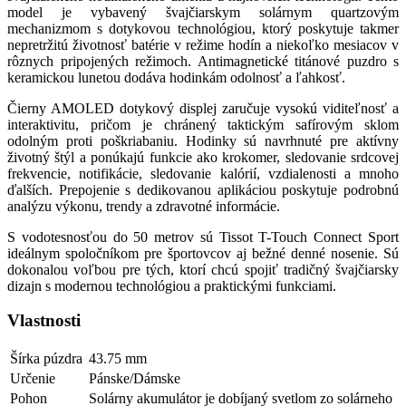
model je vybavený švajčiarskym solárnym quartzovým
mechanizmom s dotykovou technológiou, ktorý poskytuje takmer
nepretržitú životnosť batérie v režime hodín a niekoľko mesiacov v
rôznych pripojených režimoch. Antimagnetické titánové puzdro s
keramickou lunetou dodáva hodinkám odolnosť a ľahkosť.
Čierny AMOLED dotykový displej zaručuje vysokú viditeľnosť a
interaktivitu, pričom je chránený taktickým safírovým sklom
odolným proti poškriabaniu. Hodinky sú navrhnuté pre aktívny
životný štýl a ponúkajú funkcie ako krokomer, sledovanie srdcovej
frekvencie, notifikácie, sledovanie kalórií, vzdialenosti a mnoho
ďalších. Prepojenie s dedikovanou aplikáciou poskytuje podrobnú
analýzu výkonu, trendy a zdravotné informácie.
S vodotesnosťou do 50 metrov sú Tissot T-Touch Connect Sport
ideálnym spoločníkom pre športovcov aj bežné denné nosenie. Sú
dokonalou voľbou pre tých, ktorí chcú spojiť tradičný švajčiarsky
dizajn s modernou technológiou a praktickými funkciami.
Vlastnosti
Šírka púzdra
43.75 mm
Určenie
Pánske/Dámske
Pohon
Solárny akumulátor je dobíjaný svetlom zo solárneho