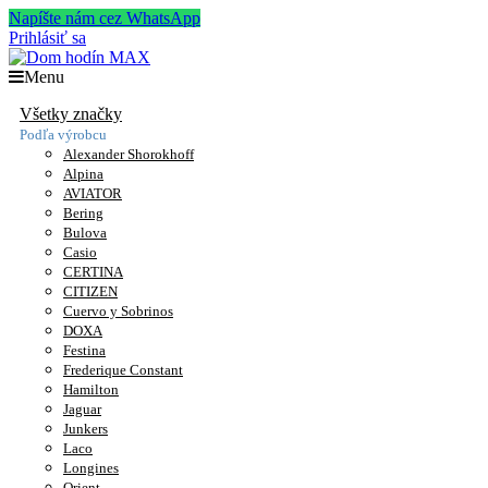
Napíšte nám cez WhatsApp
Prihlásiť sa
Menu
Všetky značky
Podľa výrobcu
Alexander Shorokhoff
Alpina
AVIATOR
Bering
Bulova
Casio
CERTINA
CITIZEN
Cuervo y Sobrinos
DOXA
Festina
Frederique Constant
Hamilton
Jaguar
Junkers
Laco
Longines
Orient