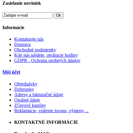
Zasielanie noviniek
Ok
Informácie
Kontaktujte nás
Doprava
Obchodné podmienky
Kde nás nájdete, otváracie hodiny
GDPR - Ochrana osobných údajov
Môj účet
Objednávky
Dobropisy
Adresy a fakturačné údaje
Osobné údaje
Zľavové kupóny
Reklamácie, vrátenie tovaru, výmeny ...
KONTAKTNÉ INFORMÁCIE