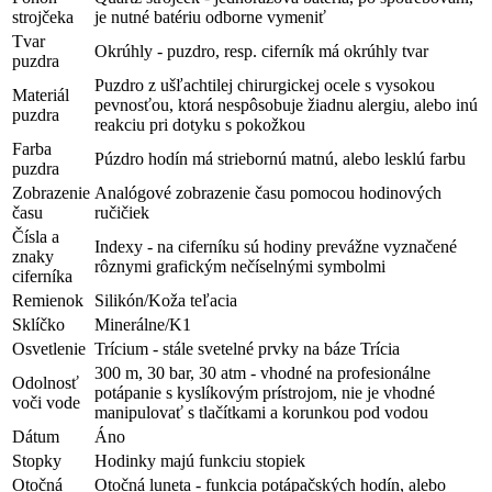
strojčeka
je nutné batériu odborne vymeniť
Tvar
Okrúhly - puzdro, resp. ciferník má okrúhly tvar
puzdra
Puzdro z ušľachtilej chirurgickej ocele s vysokou
Materiál
pevnosťou, ktorá nespôsobuje žiadnu alergiu, alebo inú
puzdra
reakciu pri dotyku s pokožkou
Farba
Púzdro hodín má striebornú matnú, alebo lesklú farbu
puzdra
Zobrazenie
Analógové zobrazenie času pomocou hodinových
času
ručičiek
Čísla a
Indexy - na ciferníku sú hodiny prevážne vyznačené
znaky
rôznymi grafickým nečíselnými symbolmi
ciferníka
Remienok
Silikón/Koža teľacia
Sklíčko
Minerálne/K1
Osvetlenie
Trícium - stále svetelné prvky na báze Trícia
300 m, 30 bar, 30 atm - vhodné na profesionálne
Odolnosť
potápanie s kyslíkovým prístrojom, nie je vhodné
voči vode
manipulovať s tlačítkami a korunkou pod vodou
Dátum
Áno
Stopky
Hodinky majú funkciu stopiek
Otočná
Otočná luneta - funkcia potápačských hodín, alebo