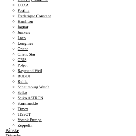
DOXA
Festina
Frederique Constant
Hamilton
Jaguar
Junkers
Laco
Longines
Orient
Orient Star
ORIS
Poljot
Raymond Weil
ROBOT
Ruhla
Schaumburg Watch
Seiko
Seiko ASTRON
Sturmanskie
Timex
TISSOT
Vostok Europe
Zeppelin
Pánske
Dámske