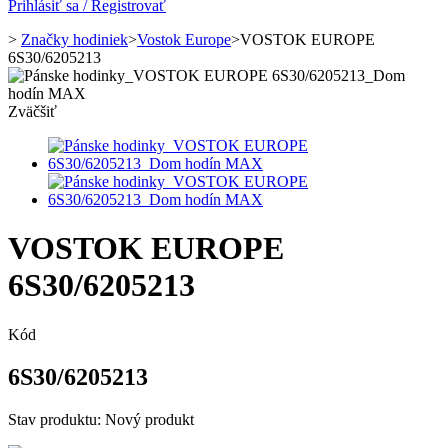
Prihlásiť sa / Registrovať
>
Značky hodiniek
>
Vostok Europe
>
VOSTOK EUROPE
6S30/6205213
Zväčšiť
VOSTOK EUROPE
6S30/6205213
Kód
6S30/6205213
Stav produktu:
Nový produkt