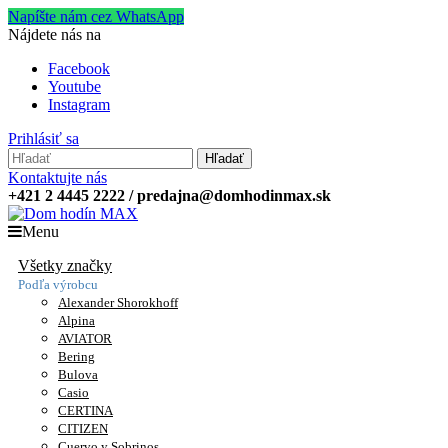
Napíšte nám cez WhatsApp
Nájdete nás na
Facebook
Youtube
Instagram
Prihlásiť sa
Hľadať
Kontaktujte nás
+421 2 4445 2222 / predajna@domhodinmax.sk
Menu
Všetky značky
Podľa výrobcu
Alexander Shorokhoff
Alpina
AVIATOR
Bering
Bulova
Casio
CERTINA
CITIZEN
Cuervo y Sobrinos