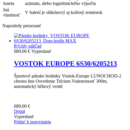
luneta
azimutu, alebo logaritmického výpočtu
Iná
V balení je silikónový aj kožený remienok
vlastnosť
Naposledy prezerané
Rýchly náhľad
689,00 €
Vypredané
VOSTOK EUROPE 6S30/6205213
Športové pánske hodinky Vostok-Europe LUNOCHOD-2
chrono line Osvetlenie Trícium Vodotesnosť 300m,
automatický héliový ventil
689,00 €
Detail
Vypredané
Pridať k porovnaniu