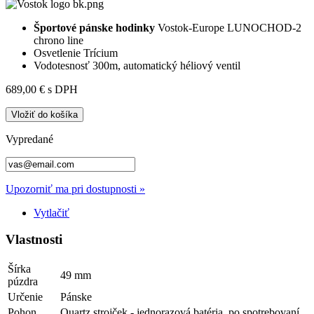
Športové pánske hodinky
Vostok-Europe LUNOCHOD-2
chrono line
Osvetlenie Trícium
Vodotesnosť 300m, automatický héliový ventil
689,00 €
s DPH
Vložiť do košíka
Vypredané
Upozorniť ma pri dostupnosti »
Vytlačiť
Vlastnosti
Šírka
49 mm
púzdra
Určenie
Pánske
Pohon
Quartz strojček - jednorazová batéria, po spotrebovaní,