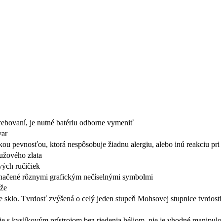
trebovaní, je nutné batériu odborne vymeniť
var
okou pevnosťou, ktorá nespôsobuje žiadnu alergiu, alebo inú reakciu p
užového zlata
ých ručičiek
yznačené rôznymi grafickým nečíselnými symbolmi
ože
e sklo. Tvrdosť zvýšená o celý jeden stupeň Mohsovej stupnice tvrdos
ie s kyslíkovým prístrojom bez riedenia héliom, nie je vhodné manipul