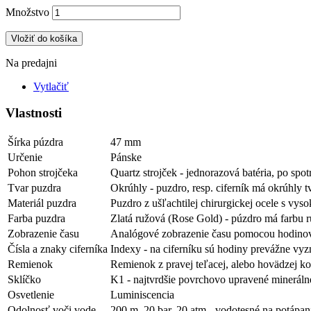
Množstvo
Vložiť do košíka
Na predajni
Vytlačiť
Vlastnosti
Šírka púzdra
47 mm
Určenie
Pánske
Pohon strojčeka
Quartz strojček - jednorazová batéria, po spo
Tvar puzdra
Okrúhly - puzdro, resp. ciferník má okrúhly t
Materiál puzdra
Puzdro z ušľachtilej chirurgickej ocele s vys
Farba puzdra
Zlatá ružová (Rose Gold) - púzdro má farbu r
Zobrazenie času
Analógové zobrazenie času pomocou hodinov
Čísla a znaky ciferníka
Indexy - na ciferníku sú hodiny prevážne v
Remienok
Remienok z pravej teľacej, alebo hovädzej k
Sklíčko
K1 - najtvrdšie povrchovo upravené mineráln
Osvetlenie
Luminiscencia
Odolnosť voči vode
200 m, 20 bar, 20 atm - vodotesné na potápan