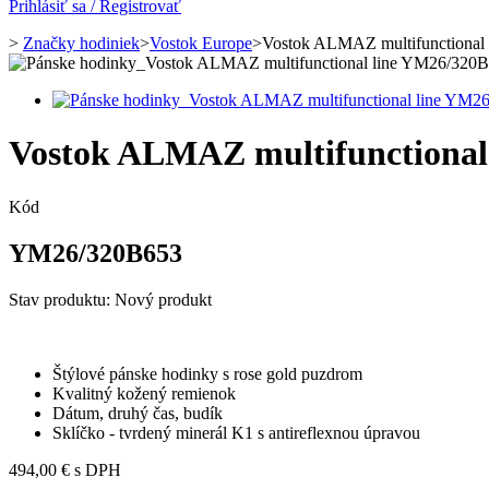
Prihlásiť sa / Registrovať
>
Značky hodiniek
>
Vostok Europe
>
Vostok ALMAZ multifunctional
Vostok ALMAZ multifunctional
Kód
YM26/320B653
Stav produktu:
Nový produkt
Štýlové pánske hodinky s rose gold puzdrom
Kvalitný kožený remienok
Dátum, druhý čas, budík
Sklíčko -
tvrdený minerál K1 s antireflexnou úpravou
494,00 €
s DPH