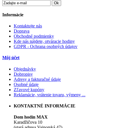
Ok
Informácie
Kontaktujte nás
Doprava
Obchodné podmienky
Kde nás nájdete, otváracie hodiny
GDPR - Ochrana osobných údajov
Môj účet
Objednávky
Dobropisy
Adresy a fakturačné údaje
Osobné údaje
Zľavové kupóny
Reklamácie, vrátenie tovaru, výmeny ...
KONTAKTNÉ INFORMÁCIE
Dom hodín MAX
Karadžičova 10
(stará adresa Vajnorská 47)