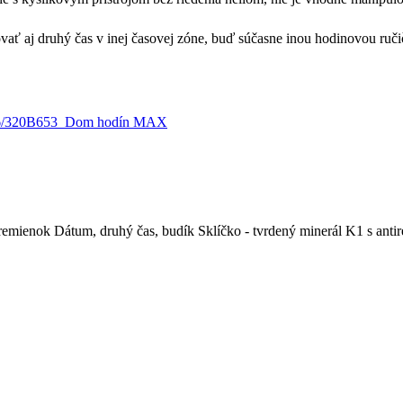
ť aj druhý čas v inej časovej zóne, buď súčasne inou hodinovou ručičk
emienok Dátum, druhý čas, budík Sklíčko - tvrdený minerál K1 s anti