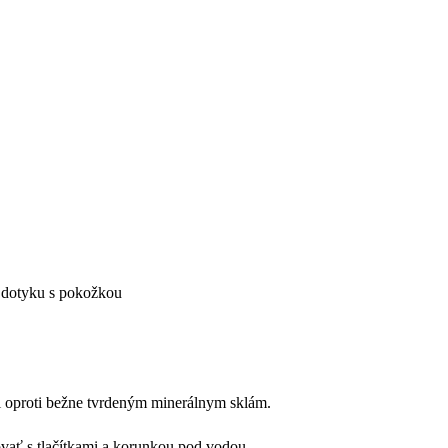
ri dotyku s pokožkou
ti oproti bežne tvrdeným minerálnym sklám.
ovať s tlačítkami a korunkou pod vodou