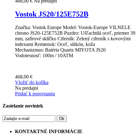
468,00 €
Na predajni
Vostok JS20/125E752B
Značka: Vostok Europe Model: Vostok-Europe VILNELE
chrono JS20-125E752B Puzdro: Ušľachtilá oceľ, priemer 39
mm, zafírové sklíčko Ciferník: Zelený ciferník s kovovými
indexami Remienok: Oceľ, silikón, koža
Mechanizmus: Batéria Quartz MIYOTA JS20
Vodotesnosť: 100m / 10ATM
468,00 €
Vložiť do košíka
Na predajni
Pridať k porovnaniu
Zasielanie noviniek
Ok
KONTAKTNÉ INFORMÁCIE