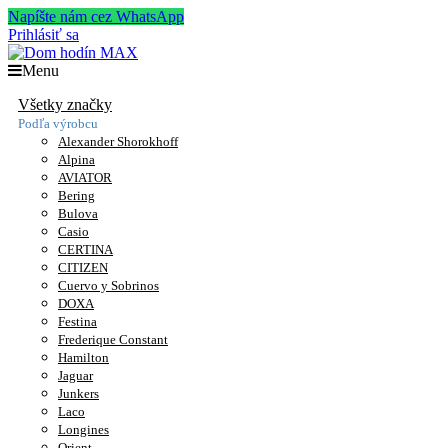
Napíšte nám cez WhatsApp
Prihlásiť sa
Menu
Všetky značky
Podľa výrobcu
Alexander Shorokhoff
Alpina
AVIATOR
Bering
Bulova
Casio
CERTINA
CITIZEN
Cuervo y Sobrinos
DOXA
Festina
Frederique Constant
Hamilton
Jaguar
Junkers
Laco
Longines
Orient