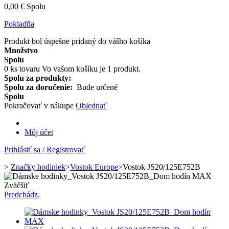
0,00 €
Spolu
Pokladňa
Produkt bol úspešne pridaný do vášho košíka
Množstvo
Spolu
0
ks tovaru
Vo vašom košíku je 1 produkt.
Spolu za produkty:
Spolu za doručenie:
Bude určené
Spolu
Pokračovať v nákupe
Objednať
Môj účet
Prihlásiť sa / Registrovať
>
Značky hodiniek
>
Vostok Europe
>
Vostok JS20/125E752B
Zväčšiť
Predchádz.