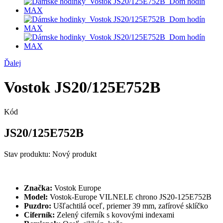
Ďalej
Vostok JS20/125E752B
Kód
JS20/125E752B
Stav produktu:
Nový produkt
Značka:
Vostok Europe
Model:
Vostok-Europe VILNELE chrono JS20-125E752B
Puzdro:
Ušľachtilá oceľ
, priemer 39 mm, zafírové sklíčko
Ciferník:
Zelený
ciferník s kovovými indexami