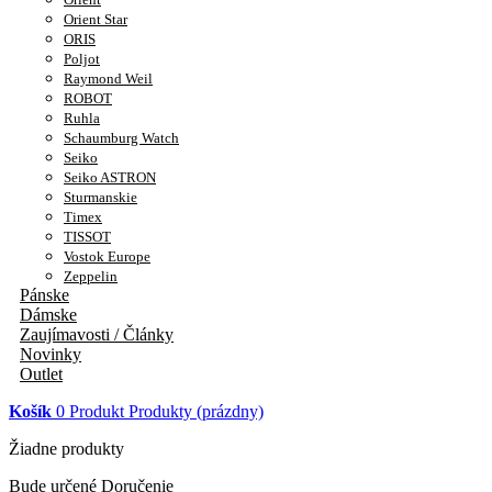
Orient Star
ORIS
Poljot
Raymond Weil
ROBOT
Ruhla
Schaumburg Watch
Seiko
Seiko ASTRON
Sturmanskie
Timex
TISSOT
Vostok Europe
Zeppelin
Pánske
Dámske
Zaujímavosti / Články
Novinky
Outlet
Košík
0
Produkt
Produkty
(prázdny)
Žiadne produkty
Bude určené
Doručenie