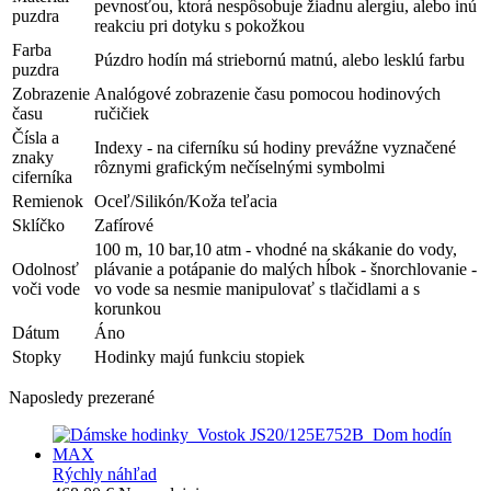
pevnosťou, ktorá nespôsobuje žiadnu alergiu, alebo inú
puzdra
reakciu pri dotyku s pokožkou
Farba
Púzdro hodín má striebornú matnú, alebo lesklú farbu
puzdra
Zobrazenie
Analógové zobrazenie času pomocou hodinových
času
ručičiek
Čísla a
Indexy - na ciferníku sú hodiny prevážne vyznačené
znaky
rôznymi grafickým nečíselnými symbolmi
ciferníka
Remienok
Oceľ/Silikón/Koža teľacia
Sklíčko
Zafírové
100 m, 10 bar,10 atm - vhodné na skákanie do vody,
Odolnosť
plávanie a potápanie do malých hĺbok - šnorchlovanie -
voči vode
vo vode sa nesmie manipulovať s tlačidlami a s
korunkou
Dátum
Áno
Stopky
Hodinky majú funkciu stopiek
Naposledy prezerané
Rýchly náhľad