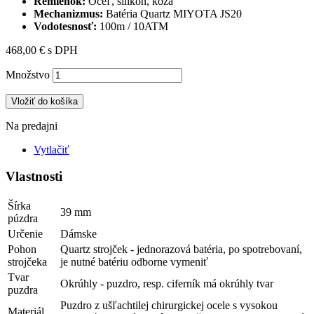
Remienok:
Oceľ, silikón, koža
Mechanizmus:
Batéria Quartz MIYOTA JS20
Vodotesnosť:
100m / 10ATM
468,00 €
s DPH
Množstvo
Vložiť do košíka
Na predajni
Vytlačiť
Vlastnosti
Šírka
39 mm
púzdra
Určenie
Dámske
Pohon
Quartz strojček - jednorazová batéria, po spotrebovaní,
strojčeka
je nutné batériu odborne vymeniť
Tvar
Okrúhly - puzdro, resp. ciferník má okrúhly tvar
puzdra
Puzdro z ušľachtilej chirurgickej ocele s vysokou
Materiál