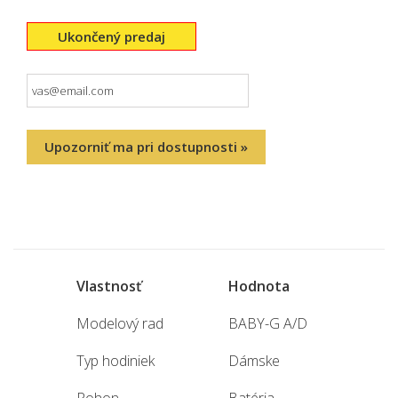
Ukončený predaj
Upozorniť ma pri dostupnosti »
Vlastnosť
Hodnota
Modelový rad
BABY-G A/D
Typ hodiniek
Dámske
Pohon
Batéria