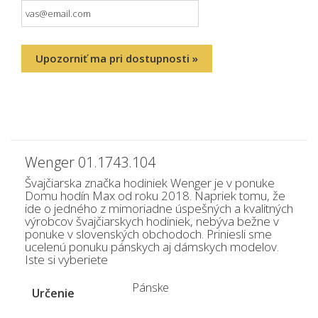
Upozorniť ma pri dostupnosti »
Wenger 01.1743.104
Švajčiarska značka hodiniek Wenger je v ponuke
Domu hodín Max od roku 2018. Napriek tomu, že
ide o jedného z mimoriadne úspešných a kvalitných
výrobcov švajčiarskych hodiniek, nebýva bežne v
ponuke v slovenských obchodoch. Priniesli sme
ucelenú ponuku pánskych aj dámskych modelov.
Iste si vyberiete
Pánske
Určenie