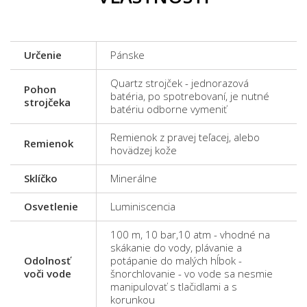
Určenie
Pánske
Quartz strojček - jednorazová
Pohon
batéria, po spotrebovaní, je nutné
strojčeka
batériu odborne vymeniť
Remienok z pravej teľacej, alebo
Remienok
hovädzej kože
Sklíčko
Minerálne
Osvetlenie
Luminiscencia
100 m, 10 bar,10 atm - vhodné na
skákanie do vody, plávanie a
Odolnosť
potápanie do malých hĺbok -
voči vode
šnorchlovanie - vo vode sa nesmie
manipulovať s tlačidlami a s
korunkou