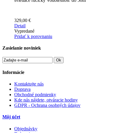
svietiace ručičky Vodotesnosť do 50m
329,00 €
Detail
Vypredané
Pridať k porovnaniu
Zasielanie noviniek
Ok
Informácie
Kontaktujte nás
Doprava
Obchodné podmienky
Kde nás nájdete, otváracie hodiny
GDPR - Ochrana osobných údajov
Môj účet
Objednávky