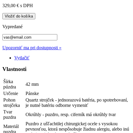
329,00 €
s DPH
Vložiť do košíka
Vypredané
Upozorniť ma pri dostupnosti »
Vytlačiť
Vlastnosti
Šírka
42 mm
púzdra
Určenie
Pánske
Pohon
Quartz strojček - jednorazová batéria, po spotrebovaní,
strojčeka
je nutné batériu odborne vymeniť
Tvar
Okrúhly - puzdro, resp. ciferník má okrúhly tvar
puzdra
Puzdro z ušľachtilej chirurgickej ocele s vysokou
Materiál
pevnosťou, ktorá nespôsobuje žiadnu alergiu, alebo inú
puzdra