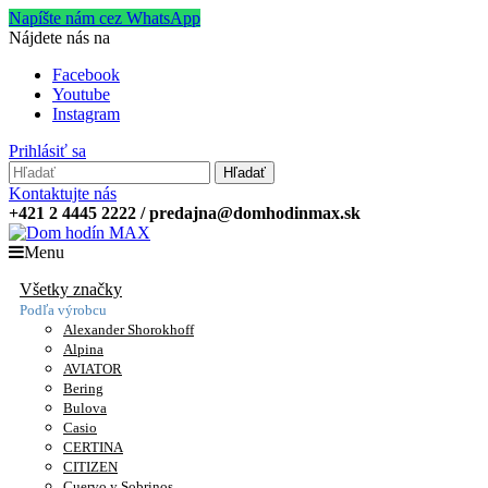
Napíšte nám cez WhatsApp
Nájdete nás na
Facebook
Youtube
Instagram
Prihlásiť sa
Hľadať
Kontaktujte nás
+421 2 4445 2222 / predajna@domhodinmax.sk
Menu
Všetky značky
Podľa výrobcu
Alexander Shorokhoff
Alpina
AVIATOR
Bering
Bulova
Casio
CERTINA
CITIZEN
Cuervo y Sobrinos