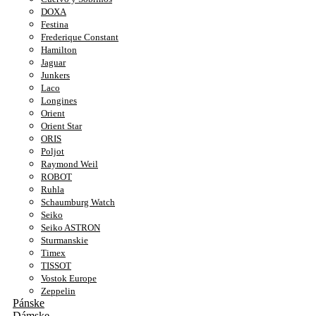
DOXA
Festina
Frederique Constant
Hamilton
Jaguar
Junkers
Laco
Longines
Orient
Orient Star
ORIS
Poljot
Raymond Weil
ROBOT
Ruhla
Schaumburg Watch
Seiko
Seiko ASTRON
Sturmanskie
Timex
TISSOT
Vostok Europe
Zeppelin
Pánske
Dámske