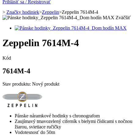
Prihlásiť sa / Registrovať
>
Značky hodiniek
>
Zeppelin
>
Zeppelin 7614M-4
Zväčšiť
Zeppelin 7614M-4
Kód
7614M-4
Stav produktu:
Nový produkt
Pánske náramkové hodinky s chronografom
Zaujímavý tmavozelený ciferník s bielymi číslicami s nočnou
žiarou, svietiace ručičky
Vodotesnosť do 50m