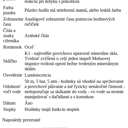
reakciu pri dotyku s pokožkou
Farba
Púzdro hodín má striebornú matnú, alebo lesklú farbu
puzdra
Zobrazenie
Analógové zobrazenie času pomocou hodinových
času
ručičiek
Čísla a
znaky
Arabské čísla
ciferníka
Remienok
Oceľ
K1 - najtvrdšie povrchovo upravené minerálne sklo.
Tvrdosť zvýšená o celý jeden stupeň Mohsovej
Sklíčko
stupnice tvrdosti oproti bežne tvrdeným minerálnym
sklám.
Osvetlenie
Luminiscencia
50 m, 5 bar, 5 atm - hodinky sú vhodné na sprchovanie
Odolnosť
a povrchové plávanie a iné fyzicky nenáročné činnosti -
voči vode
nedoporučuje sa skákanie do vody - vo vode sa nesmie
manipulovať s tlačidlami a s korunkou
Dátum
Áno
Stopky
Hodinky majú funkciu stopiek
Naposledy prezerané