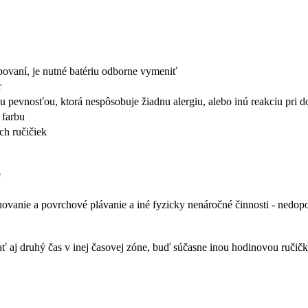
ebovaní, je nutné batériu odborne vymeniť
r
ou pevnosťou, ktorá nespôsobuje žiadnu alergiu, alebo inú reakciu pri
 farbu
h ručičiek
e
hovanie a povrchové plávanie a iné fyzicky nenáročné činnosti - nedo
aj druhý čas v inej časovej zóne, buď súčasne inou hodinovou ručičkou