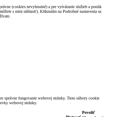
Rýchly náhľad
rávne (cookies nevyhnutné) a pre vytváranie služieb a ponúk
229,00 €
Vypredané
môžete s nimi súhlasiť). Kliknutím na Podrobné nastavenia sa
žívate.
Zeppelin 7644-2
Pánske hodinky s luxusným vzhľadom Oceľové
puzdro doplnené koženým remienkom Modelová
séria: LZ127 Count Zeppelin
229,00 €
Detail
Vypredané
Pridať k porovnaniu
prev
next
Zasielanie noviniek
e správne fungovanie webovej stránky. Tieto súbory cookie
prvky webovej stránky.
Ok
Povoliť