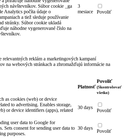
 a priraďuje náhodne vygenerované
čných návštevníkov.
Súbor cookie _ga
3
e Analytics počíta údaje o
mesiace
Povoliť
ampaniach a tiež sleduje používanie
ad stránky. Súbor cookie ukladá
aďuje náhodne vygenerované číslo na
števníkov.
e relevantných reklám a marketingových kampaní
íkov na webových stránkach a zhromažďujú informácie na
Povoliť
Platnosť
(Skontrolovať
všetko)
ch as cookies (web) or device
elated to advertising.
Enables storage,
30 days
) or device identifiers (apps), related
Povoliť
nding user data to Google for
s.
Sets consent for sending user data to
30 days
Povoliť
ing purposes.