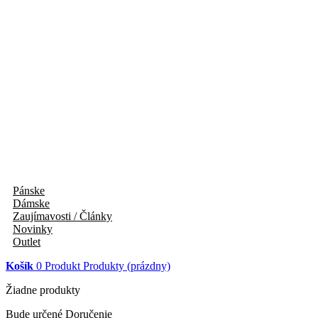
Pánske
Dámske
Zaujímavosti / Články
Novinky
Outlet
Košík
0
Produkt
Produkty
(prázdny)
Žiadne produkty
Bude určené
Doručenie