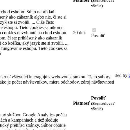
Platnosť
(Skontrolovať
KONTAKTNÉ INFORMÁCIE
všetko)
 chod eshopu. Sú to napríklad
Dom hodín MAX
sený ako zákazník alebo nie, či ste si
Karadžičova 10
yk ste si zvolili, ... Čiže čisto
(stará adresa Vajnorská 47)
e eshopu. Tieto cookies sa nikomu
821 08 Bratislava
ú cookies nevyhnuté na chod eshopu.
20 dní
Slovenská republika
Povoliť
om, či ste prihlásený ako zákazník
i do košíka, aký jazyk ste si zvolili, ...
Telefón: +421 2 4445 2222
 fungovanie eshopu. Tieto cookies sa
Email: predajna@domhodinmax.sk
ú
Pridajte sa do info skupiny WhatsApp
Spracovať informácie o cookies
© 2020 AutoTel Bratislava spol. s r.o., All rights reserved, Coded by
ako návštevníci interagujú s webovou stránkou. Tieto súbory
ko je počet návštevníkov, miera odchodov, zdroj návštevnosti
Povoliť
Platnosť
(Skontrolovať
všetko)
aný službou Google Analytics počíta
iách a kampaniach a tiež sleduje
tický prehľad stránky. Súbor cookie