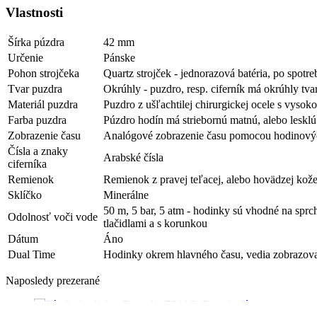
Vlastnosti
Šírka púzdra
42 mm
Určenie
Pánske
Pohon strojčeka
Quartz strojček - jednorazová batéria, po spotr
Tvar puzdra
Okrúhly - puzdro, resp. ciferník má okrúhly tva
Materiál puzdra
Puzdro z ušľachtilej chirurgickej ocele s vysok
Farba puzdra
Púzdro hodín má striebornú matnú, alebo lesklú
Zobrazenie času
Analógové zobrazenie času pomocou hodinovýc
Čísla a znaky
Arabské čísla
ciferníka
Remienok
Remienok z pravej teľacej, alebo hovädzej kož
Sklíčko
Minerálne
50 m, 5 bar, 5 atm - hodinky sú vhodné na sprc
Odolnosť voči vode
tlačidlami a s korunkou
Dátum
Áno
Dual Time
Hodinky okrem hlavného času, vedia zobrazovať 
Naposledy prezerané