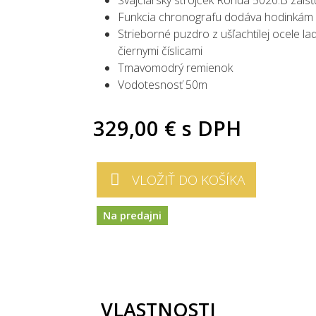
Funkcia chronografu dodáva hodinkám 
Strieborné puzdro z ušľachtilej ocele la
čiernymi číslicami
Tmavomodrý remienok
Vodotesnosť 50m
329,00 €
s DPH
VLOŽIŤ DO KOŠÍKA
Na predajni
VLASTNOSTI