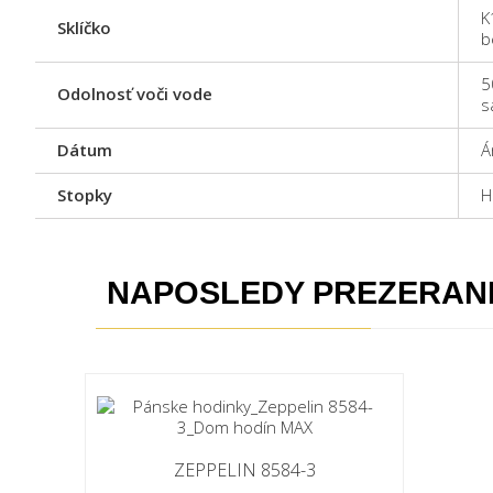
K
Sklíčko
b
5
Odolnosť voči vode
s
Dátum
Á
Stopky
H
NAPOSLEDY PREZERAN
ZEPPELIN 8584-3