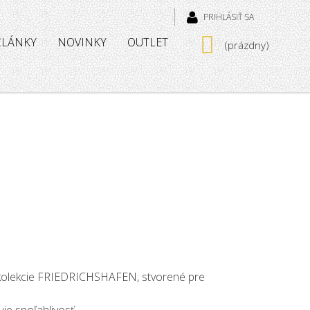
PRIHLÁSIŤ SA
 ČLÁNKY
NOVINKY
OUTLET
(prázdny)
 kolekcie FRIEDRICHSHAFEN, stvorené pre
uje spoľahlivosť