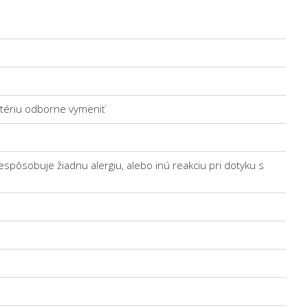
atériu odborne vymeniť
espôsobuje žiadnu alergiu, alebo inú reakciu pri dotyku s