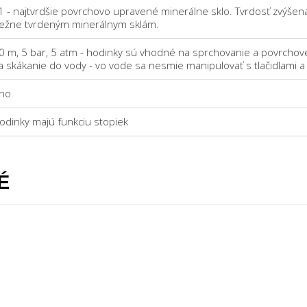
1 - najtvrdšie povrchovo upravené minerálne sklo. Tvrdosť zvýšen
ežne tvrdeným minerálnym sklám.
0 m, 5 bar, 5 atm - hodinky sú vhodné na sprchovanie a povrchové
a skákanie do vody - vo vode sa nesmie manipulovať s tlačidlami 
no
odinky majú funkciu stopiek
É