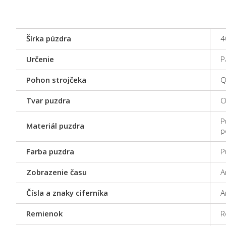
Šírka púzdra
4
Určenie
P
Pohon strojčeka
Q
Tvar puzdra
O
P
Materiál puzdra
p
Farba puzdra
P
Zobrazenie času
A
Čísla a znaky ciferníka
A
Remienok
R