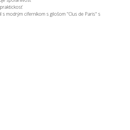
praktickosť
dí s modrým ciferníkom s gilošom "Clus de Paris" s