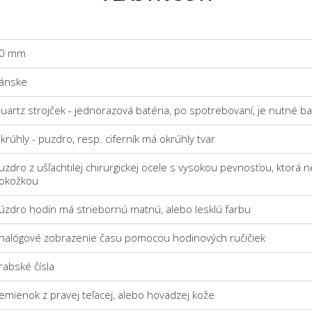
0 mm
ánske
uartz strojček - jednorazová batéria, po spotrebovaní, je nutné b
krúhly - puzdro, resp. ciferník má okrúhly tvar
uzdro z ušľachtilej chirurgickej ocele s vysokou pevnosťou, ktorá n
okožkou
úzdro hodín má striebornú matnú, alebo lesklú farbu
nalógové zobrazenie času pomocou hodinových ručičiek
rabské čísla
emienok z pravej teľacej, alebo hovädzej kože