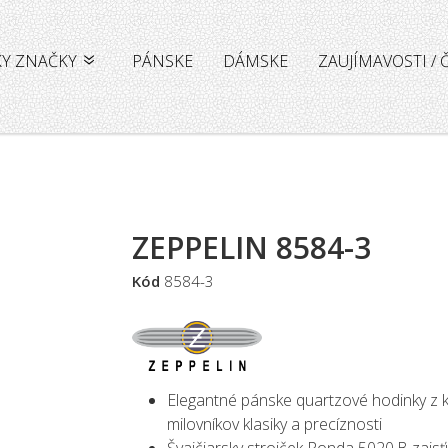
KY ZNAČKY
PÁNSKE
DÁMSKE
ZAUJÍMAVOSTI /
ZEPPELIN 8584-3
Kód
8584-3
Elegantné pánske quartzové hodinky z
milovníkov klasiky a precíznosti
Švajčiarsky strojček Ronda 5020.B zaisť