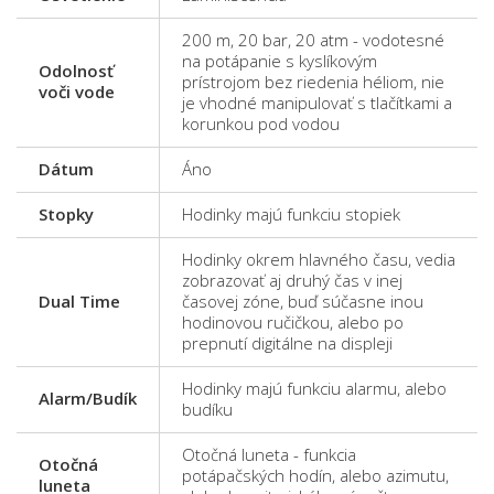
200 m, 20 bar, 20 atm - vodotesné
na potápanie s kyslíkovým
Odolnosť
prístrojom bez riedenia héliom, nie
voči vode
je vhodné manipulovať s tlačítkami a
korunkou pod vodou
Dátum
Áno
Stopky
Hodinky majú funkciu stopiek
Hodinky okrem hlavného času, vedia
zobrazovať aj druhý čas v inej
Dual Time
časovej zóne, buď súčasne inou
hodinovou ručičkou, alebo po
prepnutí digitálne na displeji
Hodinky majú funkciu alarmu, alebo
Alarm/Budík
budíku
Otočná luneta - funkcia
Otočná
potápačských hodín, alebo azimutu,
luneta