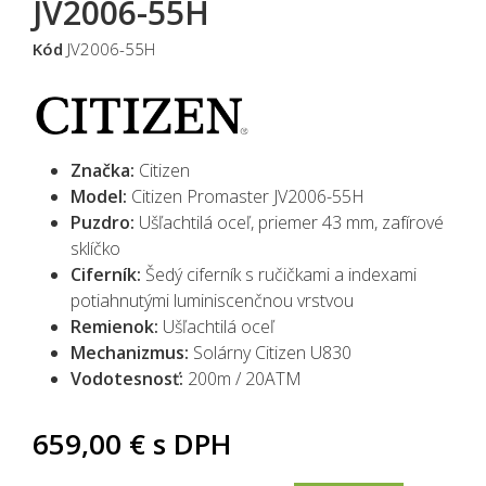
JV2006-55H
Kód
JV2006-55H
Značka:
Citizen
Model:
Citizen Promaster JV2006-55H
Puzdro:
Ušľachtilá oceľ, priemer 43 mm, zafírové
sklíčko
Ciferník:
Šedý
ciferník s ručičkami a indexami
potiahnutými luminiscenčnou vrstvou
Remienok:
Ušľachtilá oceľ
Mechanizmus:
S
olárny Citizen U830
Vodotesnosť:
200m / 20ATM
659,00 €
s DPH