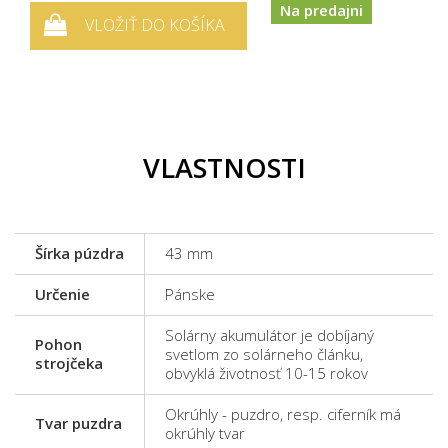
Na predajni
VLOŽIŤ DO KOŠÍKA
VLASTNOSTI
Šírka púzdra
43 mm
Určenie
Pánske
Solárny akumulátor je dobíjaný
Pohon
svetlom zo solárneho článku,
strojčeka
obvyklá životnosť 10-15 rokov
Okrúhly - puzdro, resp. ciferník má
Tvar puzdra
okrúhly tvar