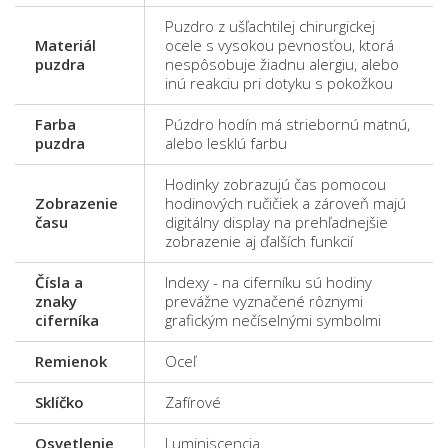
Puzdro z ušľachtilej chirurgickej
Materiál
ocele s vysokou pevnosťou, ktorá
puzdra
nespôsobuje žiadnu alergiu, alebo
inú reakciu pri dotyku s pokožkou
Farba
Púzdro hodín má striebornú matnú,
puzdra
alebo lesklú farbu
Hodinky zobrazujú čas pomocou
Zobrazenie
hodinových ručičiek a zároveň majú
času
digitálny display na prehľadnejšie
zobrazenie aj ďalších funkcií
Čísla a
Indexy - na ciferníku sú hodiny
znaky
prevážne vyznačené rôznymi
ciferníka
grafickým nečíselnými symbolmi
Remienok
Oceľ
Sklíčko
Zafírové
Osvetlenie
Luminiscencia