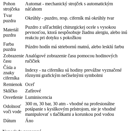
Pohon
Automat - mechanický strojček s automatickým
strojčeka
náťahom
Tvar
Okrúhly - puzdro, resp. ciferník má okrúhly tvar
puzdra
Puzdro z ušľachtilej chirurgickej ocele s vysokou
Materiál
pevnosťou, ktorá nespôsobuje žiadnu alergiu, alebo inú
puzdra
reakciu pri dotyku s pokožkou
Farba
Púzdro hodín má striebornú matnú, alebo lesklú farbu
puzdra
Zobrazenie
Analógové zobrazenie času pomocou hodinových
času
ručičiek
Čísla a
Indexy - na ciferníku sú hodiny prevážne vyznačené
znaky
rôznymi grafickým nečíselnými symbolmi
ciferníka
Remienok
Oceľ
Sklíčko
Zafírové
Osvetlenie
Luminiscencia
300 m, 30 bar, 30 atm - vhodné na profesionálne
Odolnosť
potápanie s kyslíkovým prístrojom, nie je vhodné
voči vode
manipulovať s tlačítkami a korunkou pod vodou
Dátum
Áno