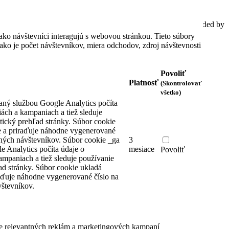
Spracovať informácie o cookies
© 2020 AutoTel Bratislava spol. s r.o., All rights reserved, Coded by
Cero Design
ako návštevníci interagujú s webovou stránkou. Tieto súbory
ko je počet návštevníkov, miera odchodov, zdroj návštevnosti
Povoliť
Platnosť
(Skontrolovať
všetko)
aný službou Google Analytics počíta
iách a kampaniach a tiež sleduje
tický prehľad stránky. Súbor cookie
 a priraďuje náhodne vygenerované
čných návštevníkov.
Súbor cookie _ga
3
e Analytics počíta údaje o
mesiace
Povoliť
ampaniach a tiež sleduje používanie
ad stránky. Súbor cookie ukladá
aďuje náhodne vygenerované číslo na
števníkov.
e relevantných reklám a marketingových kampaní