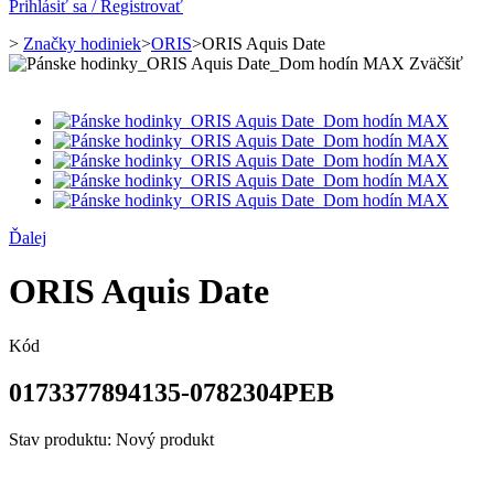
Prihlásiť sa / Registrovať
>
Značky hodiniek
>
ORIS
>
ORIS Aquis Date
Zväčšiť
Ďalej
ORIS Aquis Date
Kód
0173377894135-0782304PEB
Stav produktu:
Nový produkt