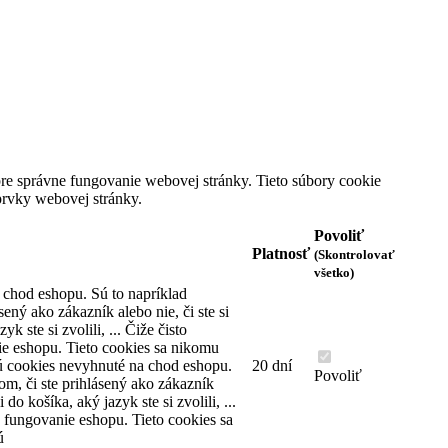
Ok
Informácie
Môj účet
KONTAKTNÉ INFORMÁCIE
Dom hodín MAX
e správne fungovanie webovej stránky. Tieto súbory cookie
Karadžičova 10
prvky webovej stránky.
(stará adresa Vajnorská 47)
821 08 Bratislava
Povoliť
Slovenská republika
Platnosť
(Skontrolovať
všetko)
Telefón: +421 2 4445 2222
 chod eshopu. Sú to napríklad
Email: predajna@domhodinmax.sk
sený ako zákazník alebo nie, či ste si
yk ste si zvolili, ... Čiže čisto
Nájdete nás na
e eshopu. Tieto cookies sa nikomu
ú cookies nevyhnuté na chod eshopu.
20 dní
Facebook
Povoliť
om, či ste prihlásený ako zákazník
Youtube
i do košíka, aký jazyk ste si zvolili, ...
Instagram
 fungovanie eshopu. Tieto cookies sa
ú
Pridajte sa do info skupiny WhatsApp