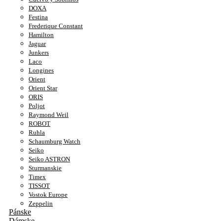
DOXA
Festina
Frederique Constant
Hamilton
Jaguar
Junkers
Laco
Longines
Orient
Orient Star
ORIS
Poljot
Raymond Weil
ROBOT
Ruhla
Schaumburg Watch
Seiko
Seiko ASTRON
Sturmanskie
Timex
TISSOT
Vostok Europe
Zeppelin
Pánske
Dámske