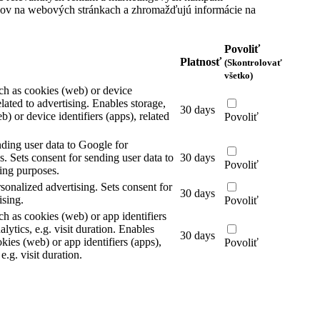
íkov na webových stránkach a zhromažďujú informácie na
Povoliť
Platnosť
(Skontrolovať
všetko)
ch as cookies (web) or device
elated to advertising.
Enables storage,
30 days
) or device identifiers (apps), related
Povoliť
nding user data to Google for
s.
Sets consent for sending user data to
30 days
Povoliť
ing purposes.
rsonalized advertising.
Sets consent for
30 days
ising.
Povoliť
ch as cookies (web) or app identifiers
alytics, e.g. visit duration.
Enables
30 days
kies (web) or app identifiers (apps),
Povoliť
 e.g. visit duration.