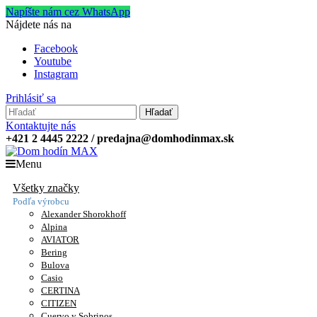
Napíšte nám cez WhatsApp
Nájdete nás na
Facebook
Youtube
Instagram
Prihlásiť sa
Hľadať
Kontaktujte nás
+421 2 4445 2222 / predajna@domhodinmax.sk
Menu
Všetky značky
Podľa výrobcu
Alexander Shorokhoff
Alpina
AVIATOR
Bering
Bulova
Casio
CERTINA
CITIZEN
Cuervo y Sobrinos