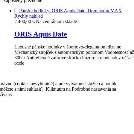
Naposledy prezerané
Rýchly náhľad
2 400,00 €
Na centrálnom sklade
ORIS Aquis Date
Luxusné pánske hodinky v športovo-elegantnom dizajne
Mechanický strojček s automatickým pohonom Vodotesnosť až
30bar Antireflexné zafírové sklíčko Puzdro a remienok z ušľach
ocele
2 400,00 €
rávne (cookies nevyhnutné) a pre vytváranie služieb a ponúk
Vložiť do košíka
môžete s nimi súhlasiť). Kliknutím na Podrobné nastavenia sa
Na centrálnom sklade
žívate.
Pridať k porovnaniu
prev
next
Zasielanie noviniek